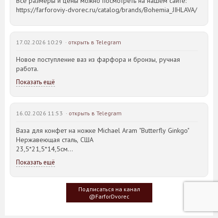
Все размеры и цены можно посмотреть на нашем сайте:
https://farforoviy-dvorec.ru/catalog/brands/Bohemia_JIHLAVA/
17.02.2026 10:29 ·
открыть в Telegram
Новое поступление ваз из фарфора и бронзы, ручная
работа.
Показать ещё
16.02.2026 11:53 ·
открыть в Telegram
Ваза для конфет на ножке Michael Aram "Butterfly Ginkgo"
Нержавеющая сталь, США
23,5*21,5*14,5см
Показать ещё
Идея такого дизайна предметов сервировки стола пришла
создателю, когда он впервые увидел дерево Гинкго Билоба,
у которого растут двойные листья, напоминающие крылья
Подписаться на канал
бабочки
@FarforDvorec