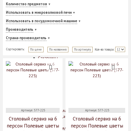
Количество предметов
Кофейные пары
Кружки
Использовать в микроволновой печи
Масленки
Использовать в посудомоечной машине
Менажницы
Молочники
Производитель
Наборы для специй
Страна-производитель
Розетки
Салатники
Сортировать:
По цене
По названию
По артикулу
Кол-во товара:
Салфетницы
Сахарницы
Соусники
Супники
Сухарницы
Тарелки
Хлебницы
Чайники
Чайные пары
Этажерки
Предметы сервировки стола
Артикул: 577-225
Артикул: 577-223
Аксессуары для подачи сыра
Столовый сервиз на 6
Столовый сервиз на 6
Банки для сыпучих
персон Полевые цветы
персон Полевые цветы
Вазочки для варенья/сахара