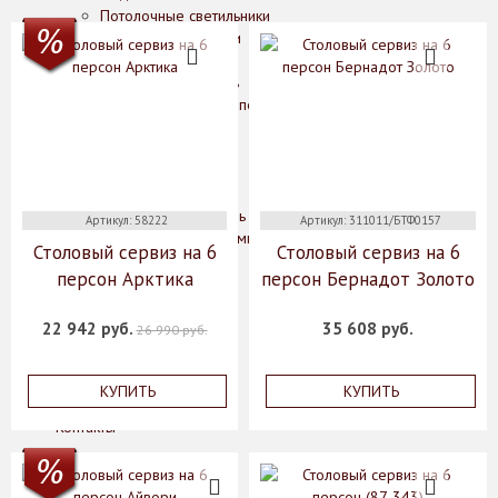
Потолочные светильники
Кухонные принадлежности
Дерево
Нержавеющая сталь
Блюда для запекания
Кастрюли
Ножи
Сковороды
Чугун
Эмалированная сталь
Артикул: 58222
Артикул: 311011/БТФ0157
Аксессуары для ванной комнаты
Столовый сервиз на 6
Столовый сервиз на 6
О нас
персон Арктика
персон Бернадот Золото
Производители
Коллекции
22 942 руб.
35 608 руб.
26 990 руб.
Скидки
Оплата
Доставка
КУПИТЬ
КУПИТЬ
Гарантии
Контакты