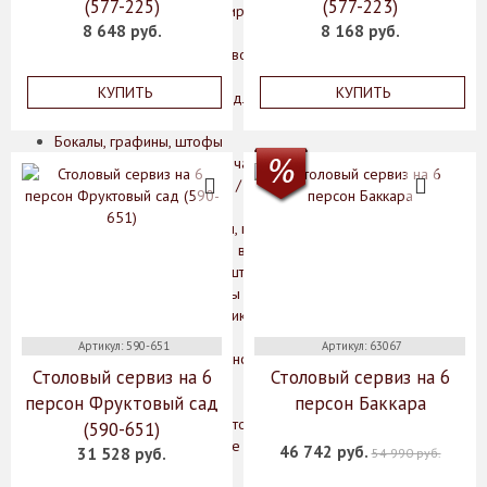
(577-225)
(577-223)
Керамическая сервировочная посуда
8 648 руб.
8 168 руб.
Менажницы и горки
Подносы и сервировочные блюда
Салфетницы
КУПИТЬ
КУПИТЬ
Другие аксессуары для сервировки
Столовые приборы
Бокалы, графины, штофы
Армуды, чашки для чая
Бокалы для бренди / коньяка
Бокалы для вина
Бокалы для мартини, креманки
Бокалы, стаканы для воды / сока
Графины, кувшины, штофы
Подарочные наборы
Рюмки, стопки для ликера / водки
Стаканы для виски
Артикул: 590-651
Артикул: 63067
Фужеры для шампанского
Столовый сервиз на 6
Столовый сервиз на 6
Предметы интерьера
персон Фруктовый сад
персон Баккара
Вазы
Вазы для цветов
(590-651)
Декоративные вазы
46 742 руб.
31 528 руб.
54 990 руб.
Кашпо