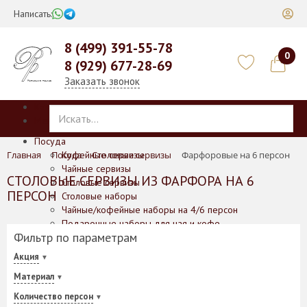
Написать:
8 (499) 391-55-78
0
8 (929) 677-28-69
Заказать звонок
Каталог
Меню
Посуда
Главная
Посуда
Кофейные сервизы
Столовые сервизы
Фарфоровые на 6 персон
Чайные сервизы
СТОЛОВЫЕ СЕРВИЗЫ ИЗ ФАРФОРА НА 6
Столовые сервизы
ПЕРСОН
Столовые наборы
Чайные/кофейные наборы на 4/6 персон
Подарочные наборы для чая и кофе
Фильтр по параметрам
Отдельные предметы
Баночки для печенья/меда/горчицы
Акция
Блюда
Материал
Блюда для выпечки
Вазы
Количество персон
Кофейники