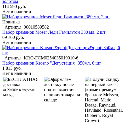
золотом
114 590 руб.
Нет в наличии
Новинка
Артикул: 00010589582
Набор креманок Moser Леди Гамильтон 380 мл, 2 шт
69 700 руб.
Нет в наличии
Артикул: KRO-FCM0254035019010-6
Набор креманок Krosno "Дегустация" 350мл, 6 шт
1 813 руб.
Нет в наличии
БЕСПЛАТНАЯ
Оформляем
Получи скидку
доставка
доставку после
на первый заказ!
подтверждения
(кроме премиум
от 20 000р в пределах
наличия товара на
брендов: Meissen,
МКАД
складе
Herend, Marie
Daage, Raynaud,
Haviland, Rosenthal,
Dibbern, Royal
Crown)