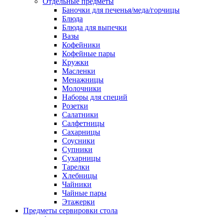
Отдельные предметы
Баночки для печенья/меда/горчицы
Блюда
Блюда для выпечки
Вазы
Кофейники
Кофейные пары
Кружки
Масленки
Менажницы
Молочники
Наборы для специй
Розетки
Салатники
Салфетницы
Сахарницы
Соусники
Супники
Сухарницы
Тарелки
Хлебницы
Чайники
Чайные пары
Этажерки
Предметы сервировки стола