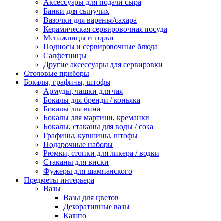
Аксессуары для подачи сыра
Банки для сыпучих
Вазочки для варенья/сахара
Керамическая сервировочная посуда
Менажницы и горки
Подносы и сервировочные блюда
Салфетницы
Другие аксессуары для сервировки
Столовые приборы
Бокалы, графины, штофы
Армуды, чашки для чая
Бокалы для бренди / коньяка
Бокалы для вина
Бокалы для мартини, креманки
Бокалы, стаканы для воды / сока
Графины, кувшины, штофы
Подарочные наборы
Рюмки, стопки для ликера / водки
Стаканы для виски
Фужеры для шампанского
Предметы интерьера
Вазы
Вазы для цветов
Декоративные вазы
Кашпо