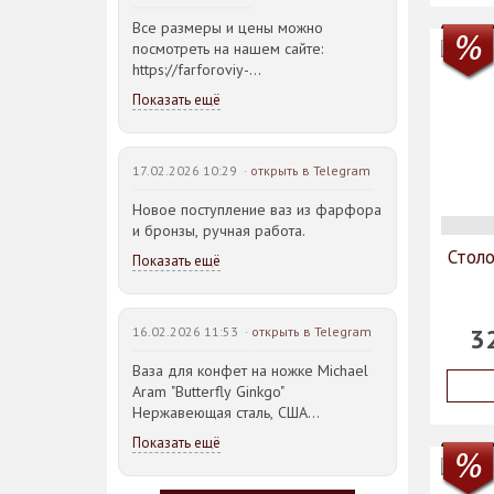
Все размеры и цены можно
посмотреть на нашем сайте:
https://farforoviy-
dvorec.ru/catalog/brands/Bohemia_JIHLAVA/
Показать ещё
17.02.2026 10:29 ·
открыть в Telegram
Новое поступление ваз из фарфора
и бронзы, ручная работа.
Столо
Показать ещё
3
16.02.2026 11:53 ·
открыть в Telegram
Ваза для конфет на ножке Michael
Aram "Butterfly Ginkgo"
Нержавеющая сталь, США
23,5*21,5*14,5см
Показать ещё
Идея такого дизайна предметов