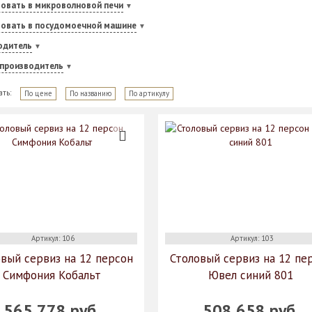
овать в микроволновой печи
зовать в посудомоечной машине
одитель
-производитель
ать:
По цене
По названию
По артикулу
Артикул: 106
Артикул: 103
вый сервиз на 12 персон
Столовый сервиз на 12 пе
Симфония Кобальт
Ювел синий 801
565 778 руб.
508 658 руб.