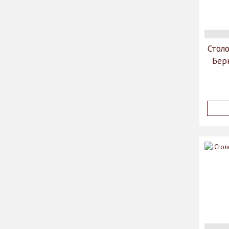
Столо
Бер