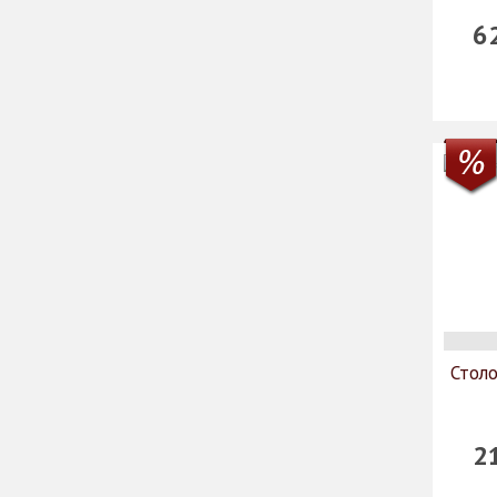
6
Столо
2