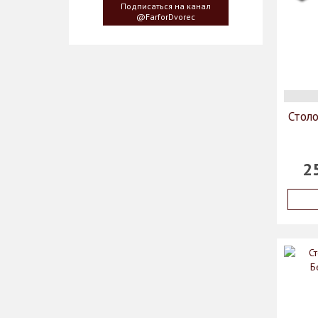
сервировки стола пришла
Подписаться на канал
создателю, когда он впервые
@FarforDvorec
увидел дерево Гинкго Билоба, у
которого растут двойные листья,
напоминающие крылья бабочки
Столо
2