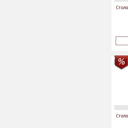
Столо
Столо