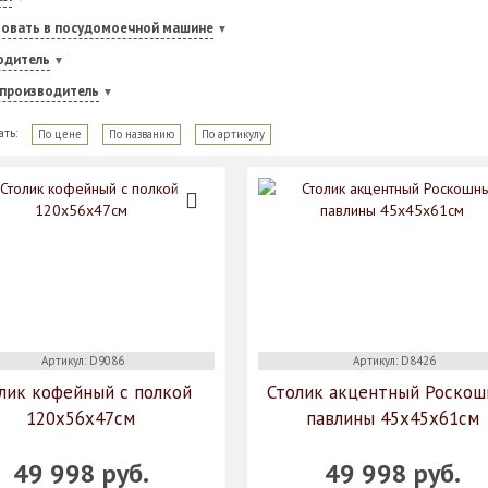
зовать в посудомоечной машине
одитель
-производитель
ать:
По цене
По названию
По артикулу
Артикул: D9086
Артикул: D8426
лик кофейный с полкой
Столик акцентный Роско
120х56х47см
павлины 45х45х61см
49 998 руб.
49 998 руб.