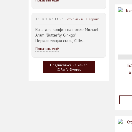
Показать ещё
16.02.2026 11:53 ·
открыть в Telegram
Ваза для конфет на ножке Michael
Aram "Butterfly Ginkgo"
Нержавеющая сталь, США
23,5*21,5*14,5см
Показать ещё
Идея такого дизайна предметов
сервировки стола пришла
Б
Подписаться на канал
создателю, когда он впервые
@FarforDvorec
х
увидел дерево Гинкго Билоба, у
которого растут двойные листья,
напоминающие крылья бабочки