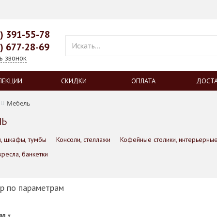
9) 391-55-78
9) 677-28-69
ь звонок
ЛЕКЦИИ
СКИДКИ
ОПЛАТА
ДОСТ
Мебель
ЛЬ
, шкафы, тумбы
Консоли, стеллажи
Кофейные столики, интерьерные
 кресла, банкетки
р по параметрам
ал