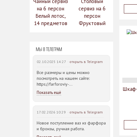
Чайный сервиз
Столовый
на 6 персон
сервиз на 6
Белый лотос,
персон
14 предметов
Фруктовый
14 990
сад (590-651)
31 528
руб.
12
руб.
МЫ В ТЕЛЕГРАМ
742 руб.
02.10.2025 14:27 ·
открыть в Telegram
Все размеры и цены можно
посмотреть на нашем сайте:
https://farforoviy-
Шкаф-
dvorec.ru/catalog/brands/Bohemia_JIHLAVA/
Показать ещё
17.02.2026 10:29 ·
открыть в Telegram
Новое поступление ваз из фарфора
и бронзы, ручная работа.