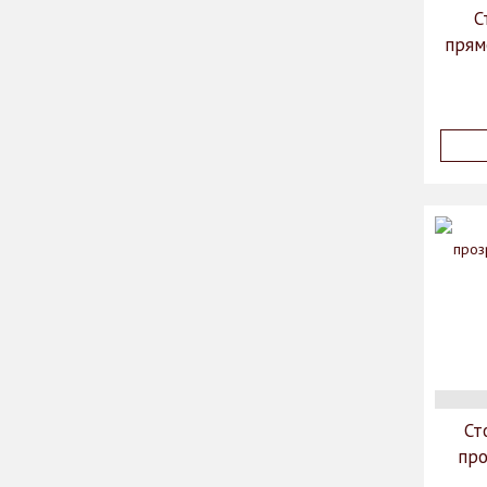
С
прям
Ст
про