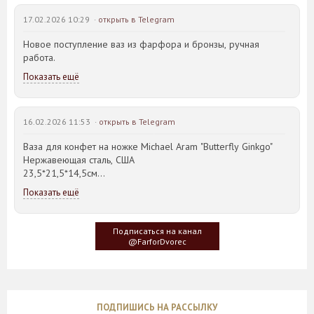
17.02.2026 10:29 ·
открыть в Telegram
Новое поступление ваз из фарфора и бронзы, ручная
работа.
Показать ещё
16.02.2026 11:53 ·
открыть в Telegram
Ваза для конфет на ножке Michael Aram "Butterfly Ginkgo"
Нержавеющая сталь, США
23,5*21,5*14,5см
Показать ещё
Идея такого дизайна предметов сервировки стола пришла
создателю, когда он впервые увидел дерево Гинкго Билоба,
у которого растут двойные листья, напоминающие крылья
Подписаться на канал
бабочки
@FarforDvorec
ПОДПИШИСЬ НА РАССЫЛКУ