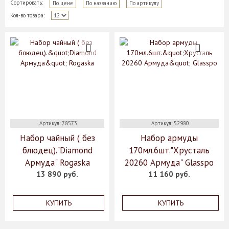
Сортировать:
По цене
По названию
По артикулу
Кол-во товара:
Артикул: 78573
Артикул: 52980
Набор чайный ( без
Набор армуды
блюдец)."Diamond
170мл.6шт."Хрусталь
Армуда" Rogaska
20260 Армуда" Glasspo
13 890 руб.
11 160 руб.
КУПИТЬ
КУПИТЬ