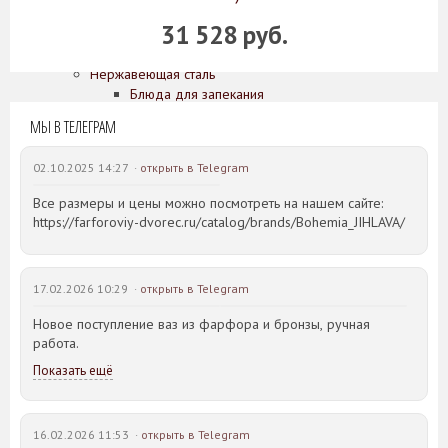
Потолочные светильники
31 528 руб.
Кухонные принадлежности
Дерево
Нержавеющая сталь
Блюда для запекания
Кастрюли
МЫ В ТЕЛЕГРАМ
Ножи
Сковороды
02.10.2025 14:27 ·
открыть в Telegram
Чугун
Эмалированная сталь
Все размеры и цены можно посмотреть на нашем сайте:
Аксессуары для ванной комнаты
https://farforoviy-dvorec.ru/catalog/brands/Bohemia_JIHLAVA/
О нас
Производители
Коллекции
17.02.2026 10:29 ·
открыть в Telegram
Скидки
Новое поступление ваз из фарфора и бронзы, ручная
Оплата
работа.
Доставка
Гарантии
Показать ещё
Контакты
16.02.2026 11:53 ·
открыть в Telegram