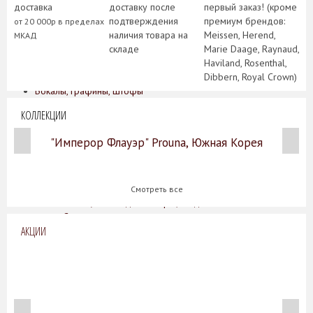
доставка
доставку после
первый заказ! (кроме
Керамическая сервировочная посуда
подтверждения
премиум брендов:
Менажницы и горки
от 20 000р в пределах
наличия товара на
Meissen, Herend,
Подносы и сервировочные блюда
МКАД
складе
Marie Daage, Raynaud,
Салфетницы
Haviland, Rosenthal,
Другие аксессуары для сервировки
Dibbern, Royal Crown)
Столовые приборы
Бокалы, графины, штофы
Армуды, чашки для чая
КОЛЛЕКЦИИ
Бокалы для бренди / коньяка
Бокалы для вина
"Имперор Флауэр" Prouna, Южная Корея
Бокалы для мартини, креманки
Бокалы, стаканы для воды / сока
Графины, кувшины, штофы
Подарочные наборы
Смотреть все
Рюмки, стопки для ликера / водки
Стаканы для виски
АКЦИИ
Фужеры для шампанского
Предметы интерьера
Вазы
Вазы для цветов
Декоративные вазы
Кашпо