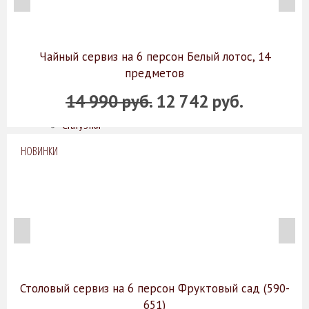
Конфетницы
Фруктовницы
Декоративные изделия, фигурки животных
Зеркала
Чайный сервиз на 6 персон Белый лотос, 14
Картины
Колонны
предметов
Лампы
14 990 руб.
12 742 руб.
Подсвечники
Рамки для фотографий
Статуэтки
Цветы
НОВИНКИ
Часы
Шкатулки
Мебель
Комоды, шкафы, тумбы
Консоли, стеллажи
Кофейные столики, интерьерные подставки
Обеденные и журнальные столы
Стулья, кресла, банкетки
Освещение
Бра
Столовый сервиз на 6 персон Фруктовый сад (590-
Классические светильники
651)
Подвесные светильники