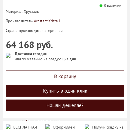
Кофейные пары
В наличии
Кружки
Материал: Хрусталь
Масленки
Производитель:
Arnstadt Kristall
Менажницы
Молочники
Страна-производитель: Германия
Наборы для специй
Розетки
64 168 руб.
Салатники
Салфетницы
Доставка сегодня
Сахарницы
или по желанию на следующие дни
Соусники
Супники
Сухарницы
В корзину
Тарелки
Хлебницы
Купить в один клик
Чайники
Чайные пары
Этажерки
Нашли дешевле?
Предметы сервировки стола
Аксессуары для подачи сыра
Банки для сыпучих
БЕСПЛАТНАЯ
Оформляем
Получи скидку на
Вазочки для варенья/сахара