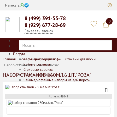
Написать:
8 (499) 391-55-78
0
8 (929) 677-28-69
Заказать звонок
Каталог
Меню
Посуда
Главная
Бокалы, графины, штофы
Кофейные сервизы
Стаканы для виски
Чайные сервизы
Набор стаканов 260мл.6шт."Роза"
Столовые сервизы
НАБОР СТАКАНОВ 260МЛ.6ШТ."РОЗА"
Столовые наборы
Чайные/кофейные наборы на 4/6 персон
Подарочные наборы для чая и кофе
Отдельные предметы
Баночки для печенья/меда/горчицы
Артикул: 49242
Блюда
Блюда для выпечки
Вазы
Кофейники