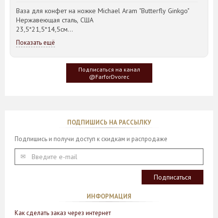
Ваза для конфет на ножке Michael Aram "Butterfly Ginkgo"
Нержавеющая сталь, США
23,5*21,5*14,5см
Показать ещё
Идея такого дизайна предметов сервировки стола пришла
создателю, когда он впервые увидел дерево Гинкго Билоба,
у которого растут двойные листья, напоминающие крылья
Подписаться на канал
бабочки
@FarforDvorec
ПОДПИШИСЬ НА РАССЫЛКУ
Подпишись и получи доступ к скидкам и распродаже
ИНФОРМАЦИЯ
Как сделать заказ через интернет