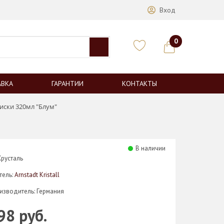
Вход
0
АВКА
ГАРАНТИИ
КОНТАКТЫ
иски 320мл "Блум"
В наличии
Хрусталь
тель:
Arnstadt Kristall
изводитель: Германия
98 руб.