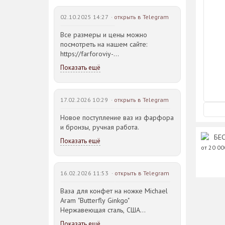
742 руб.
02.10.2025 14:27 ·
открыть в Telegram
Все размеры и цены можно
посмотреть на нашем сайте:
https://farforoviy-
dvorec.ru/catalog/brands/Bohemia_JIHLAVA/
Показать ещё
17.02.2026 10:29 ·
открыть в Telegram
Новое поступление ваз из фарфора
и бронзы, ручная работа.
БЕС
Показать ещё
от 20 0
16.02.2026 11:53 ·
открыть в Telegram
Ваза для конфет на ножке Michael
Aram "Butterfly Ginkgo"
Нержавеющая сталь, США
23,5*21,5*14,5см
Показать ещё