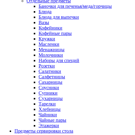
Отдельные предметы
Баночки для печенья/меда/горчицы
Блюда
Блюда для выпечки
Вазы
Кофейники
Кофейные пары
Кружки
Масленки
Менажницы
Молочники
Наборы для специй
Розетки
Салатники
Салфетницы
Сахарницы
Соусники
Супники
Сухарницы
Тарелки
Хлебницы
Чайники
Чайные пары
Этажерки
Предметы сервировки стола