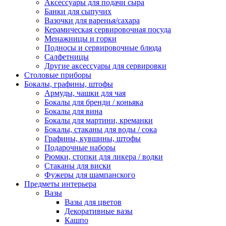
Аксессуары для подачи сыра
Банки для сыпучих
Вазочки для варенья/сахара
Керамическая сервировочная посуда
Менажницы и горки
Подносы и сервировочные блюда
Салфетницы
Другие аксессуары для сервировки
Столовые приборы
Бокалы, графины, штофы
Армуды, чашки для чая
Бокалы для бренди / коньяка
Бокалы для вина
Бокалы для мартини, креманки
Бокалы, стаканы для воды / сока
Графины, кувшины, штофы
Подарочные наборы
Рюмки, стопки для ликера / водки
Стаканы для виски
Фужеры для шампанского
Предметы интерьера
Вазы
Вазы для цветов
Декоративные вазы
Кашпо