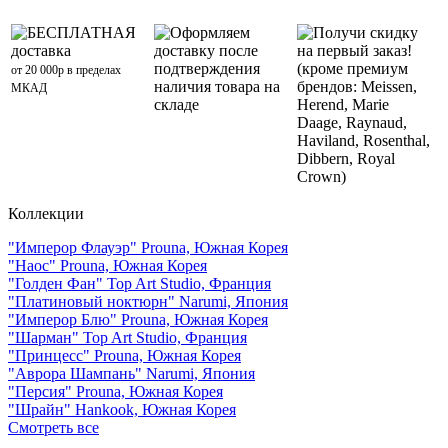
БЕСПЛАТНАЯ
Оформляем
Получи скидку
доставка
доставку после
на первый заказ!
подтверждения
(кроме премиум
от 20 000р в пределах
наличия товара на
брендов: Meissen,
МКАД
складе
Herend, Marie
Daage, Raynaud,
Haviland, Rosenthal,
Dibbern, Royal
Crown)
Коллекции
"Имперор Флауэр" Prouna, Южная Корея
"Наос" Prouna, Южная Корея
"Голден Фан" Top Art Studio, Франция
"Платиновый ноктюрн" Narumi, Япония
"Имперор Блю" Prouna, Южная Корея
"Шарман" Top Art Studio, Франция
"Принцесс" Prouna, Южная Корея
"Аврора Шампань" Narumi, Япония
"Персия" Prouna, Южная Корея
"Шрайн" Hankook, Южная Корея
Смотреть все