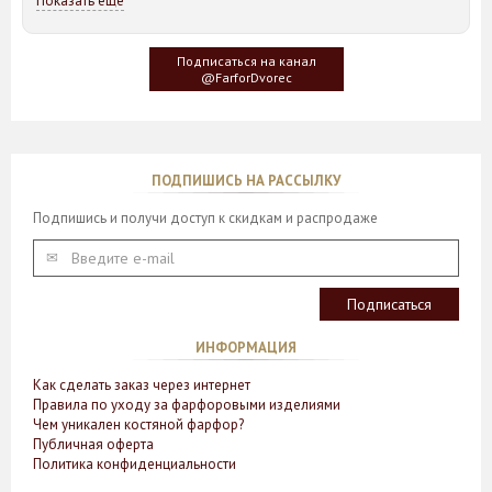
Показать ещё
Идея такого дизайна предметов сервировки стола пришла
создателю, когда он впервые увидел дерево Гинкго Билоба,
у которого растут двойные листья, напоминающие крылья
Подписаться на канал
бабочки
@FarforDvorec
ПОДПИШИСЬ НА РАССЫЛКУ
Подпишись и получи доступ к скидкам и распродаже
ИНФОРМАЦИЯ
Как сделать заказ через интернет
Правила по уходу за фарфоровыми изделиями
Чем уникален костяной фарфор?
Публичная оферта
Политика конфиденциальности