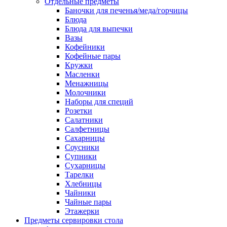
Отдельные предметы
Баночки для печенья/меда/горчицы
Блюда
Блюда для выпечки
Вазы
Кофейники
Кофейные пары
Кружки
Масленки
Менажницы
Молочники
Наборы для специй
Розетки
Салатники
Салфетницы
Сахарницы
Соусники
Супники
Сухарницы
Тарелки
Хлебницы
Чайники
Чайные пары
Этажерки
Предметы сервировки стола