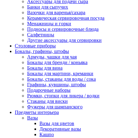
Аксессуары для подачи сыра
Банки для сыпучих
Вазочки для варенья/сахара
Керамическая сервировочная посуда
Менажницы и горки
Подносы и сервировочные блюда
Салфетницы
Другие аксессуары для сервировки
Столовые приборы
Бокалы, графины, штофы
Армуды, чашки для чая
Бокалы для бренди / коньяка
Бокалы для вина
Бокалы для мартини, креманки
Бокалы, стаканы для воды / сока
Графины, кувшины, штофы
Подарочные наборы
Рюмки, стопки для ликера / водки
Стаканы для виски
Фужеры для шампанского
Предметы интерьера
Вазы
Вазы для цветов
Декоративные вазы
Кашпо