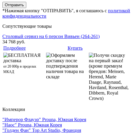
*Нажимая кнопку "ОТПРАВИТЬ", я соглашаюсь с
политикой
конфиденциальности
Сопутствующие товары
Столовый сервиз на 6 персон Вивьен (264-261)
34 768 руб.
Подробнее
Купить
БЕСПЛАТНАЯ
Оформляем
Получи скидку
доставка
доставку после
на первый заказ!
подтверждения
(кроме премиум
от 20 000р в пределах
наличия товара на
брендов: Meissen,
МКАД
складе
Herend, Marie
Daage, Raynaud,
Haviland, Rosenthal,
Dibbern, Royal
Crown)
Коллекции
"Имперор Флауэр" Prouna, Южная Корея
"Наос" Prouna, Южная Корея
"Голден Фан" Top Art Studio, Франция