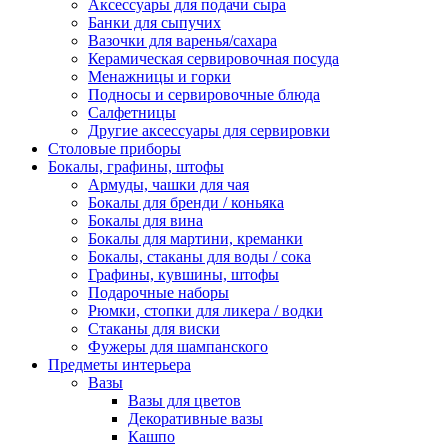
Аксессуары для подачи сыра
Банки для сыпучих
Вазочки для варенья/сахара
Керамическая сервировочная посуда
Менажницы и горки
Подносы и сервировочные блюда
Салфетницы
Другие аксессуары для сервировки
Столовые приборы
Бокалы, графины, штофы
Армуды, чашки для чая
Бокалы для бренди / коньяка
Бокалы для вина
Бокалы для мартини, креманки
Бокалы, стаканы для воды / сока
Графины, кувшины, штофы
Подарочные наборы
Рюмки, стопки для ликера / водки
Стаканы для виски
Фужеры для шампанского
Предметы интерьера
Вазы
Вазы для цветов
Декоративные вазы
Кашпо