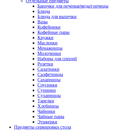
Отдельные предметы
Баночки для печенья/меда/горчицы
Блюда
Блюда для выпечки
Вазы
Кофейники
Кофейные пары
Кружки
Масленки
Менажницы
Молочники
Наборы для специй
Розетки
Салатники
Салфетницы
Сахарницы
Соусники
Супники
Сухарницы
Тарелки
Хлебницы
Чайники
Чайные пары
Этажерки
Предметы сервировки стола