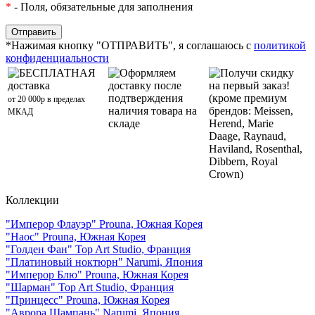
*
- Поля, обязательные для заполнения
*Нажимая кнопку "ОТПРАВИТЬ", я соглашаюсь с
политикой
конфиденциальности
БЕСПЛАТНАЯ
Оформляем
Получи скидку
доставка
доставку после
на первый заказ!
подтверждения
(кроме премиум
от 20 000р в пределах
наличия товара на
брендов: Meissen,
МКАД
складе
Herend, Marie
Daage, Raynaud,
Haviland, Rosenthal,
Dibbern, Royal
Crown)
Коллекции
"Имперор Флауэр" Prouna, Южная Корея
"Наос" Prouna, Южная Корея
"Голден Фан" Top Art Studio, Франция
"Платиновый ноктюрн" Narumi, Япония
"Имперор Блю" Prouna, Южная Корея
"Шарман" Top Art Studio, Франция
"Принцесс" Prouna, Южная Корея
"Аврора Шампань" Narumi, Япония