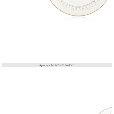
Артикул: MSN79a222-41501