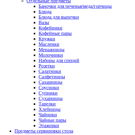
Отдельные предметы
Баночки для печенья/меда/горчицы
Блюда
Блюда для выпечки
Вазы
Кофейники
Кофейные пары
Кружки
Масленки
Менажницы
Молочники
Наборы для специй
Розетки
Салатники
Салфетницы
Сахарницы
Соусники
Супники
Сухарницы
Тарелки
Хлебницы
Чайники
Чайные пары
Этажерки
Предметы сервировки стола