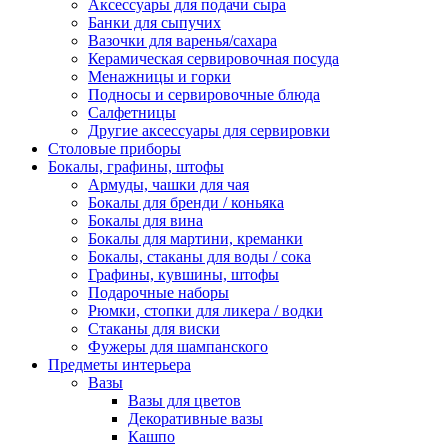
Аксессуары для подачи сыра
Банки для сыпучих
Вазочки для варенья/сахара
Керамическая сервировочная посуда
Менажницы и горки
Подносы и сервировочные блюда
Салфетницы
Другие аксессуары для сервировки
Столовые приборы
Бокалы, графины, штофы
Армуды, чашки для чая
Бокалы для бренди / коньяка
Бокалы для вина
Бокалы для мартини, креманки
Бокалы, стаканы для воды / сока
Графины, кувшины, штофы
Подарочные наборы
Рюмки, стопки для ликера / водки
Стаканы для виски
Фужеры для шампанского
Предметы интерьера
Вазы
Вазы для цветов
Декоративные вазы
Кашпо