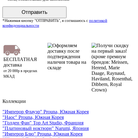
*Нажимая кнопку "ОТПРАВИТЬ", я соглашаюсь с
политикой
конфиденциальности
Оформляем
Получи скидку
доставку после
на первый заказ!
подтверждения
(кроме премиум
БЕСПЛАТНАЯ
наличия товара на
брендов: Meissen,
доставка
складе
Herend, Marie
от 20 000р в пределах
Daage, Raynaud,
МКАД
Haviland, Rosenthal,
Dibbern, Royal
Crown)
Коллекции
"Имперор Флауэр" Prouna, Южная Корея
"Наос" Prouna, Южная Корея
"Голден Фан" Top Art Studio, Франция
"Платиновый ноктюрн" Narumi, Япония
"Имперор Блю" Prouna, Южная Корея