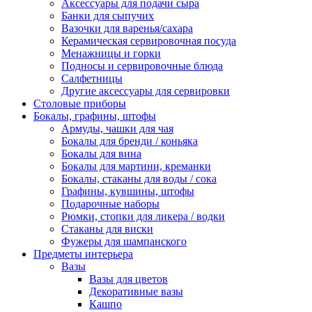
Аксессуары для подачи сыра
Банки для сыпучих
Вазочки для варенья/сахара
Керамическая сервировочная посуда
Менажницы и горки
Подносы и сервировочные блюда
Салфетницы
Другие аксессуары для сервировки
Столовые приборы
Бокалы, графины, штофы
Армуды, чашки для чая
Бокалы для бренди / коньяка
Бокалы для вина
Бокалы для мартини, креманки
Бокалы, стаканы для воды / сока
Графины, кувшины, штофы
Подарочные наборы
Рюмки, стопки для ликера / водки
Стаканы для виски
Фужеры для шампанского
Предметы интерьера
Вазы
Вазы для цветов
Декоративные вазы
Кашпо