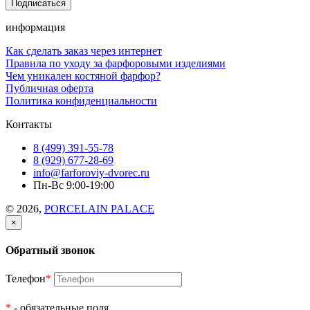
информация
Как сделать заказ через интернет
Правила по уходу за фарфоровыми изделиями
Чем уникален костяной фарфор?
Публичная оферта
Политика конфиденциальности
Контакты
8 (499) 391-55-78
8 (929) 677-28-69
info@farforoviy-dvorec.ru
Пн-Вс 9:00-19:00
© 2026,
PORCELAIN PALACE
×
Обратный звонок
Телефон
*
*
- обязательные поля