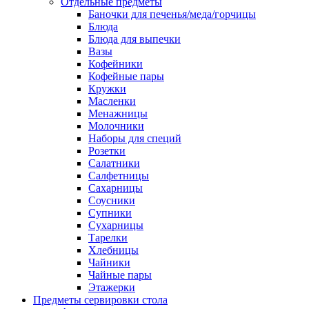
Отдельные предметы
Баночки для печенья/меда/горчицы
Блюда
Блюда для выпечки
Вазы
Кофейники
Кофейные пары
Кружки
Масленки
Менажницы
Молочники
Наборы для специй
Розетки
Салатники
Салфетницы
Сахарницы
Соусники
Супники
Сухарницы
Тарелки
Хлебницы
Чайники
Чайные пары
Этажерки
Предметы сервировки стола