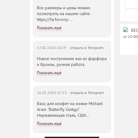
Все размеры и цены можно
посмотреть на нашем сайте:
https://farforoviy-
dvorec.ru/catalog/brands/Bohemia_JIHLAVA/
Показать ещё
БЕС
от 20 0
17.02.2026 10:29 ·
открыть в Telegram
Новое поступление ваз из фарфора
и бронзы, ручная работа.
Показать ещё
16.02.2026 11:53 ·
открыть в Telegram
Ваза для конфет на ножке Michael
Aram "Butterfly Ginkgo"
Нержавеющая сталь, США
23,5*21,5*14,5см
Показать ещё
Идея такого дизайна предметов