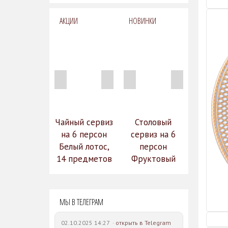
АКЦИИ
НОВИНКИ
Чайный сервиз
Столовый
на 6 персон
сервиз на 6
Белый лотос,
персон
14 предметов
Фруктовый
14 990
сад (590-651)
31 528
руб.
12
руб.
МЫ В ТЕЛЕГРАМ
742 руб.
02.10.2025 14:27 ·
открыть в Telegram