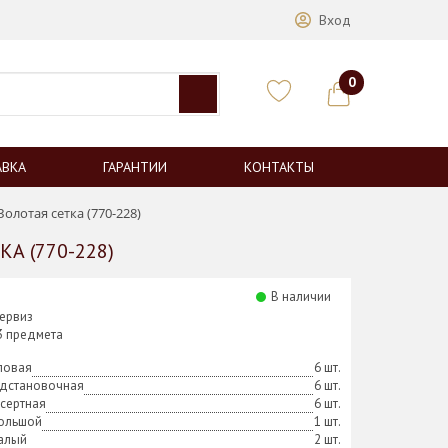
Вход
0
АВКА
ГАРАНТИИ
КОНТАКТЫ
олотая сетка (770-228)
А (770-228)
В наличии
ервиз
23 предмета
повая
6 шт.
одстановочная
6 шт.
сертная
6 шт.
большой
1 шт.
малый
2 шт.