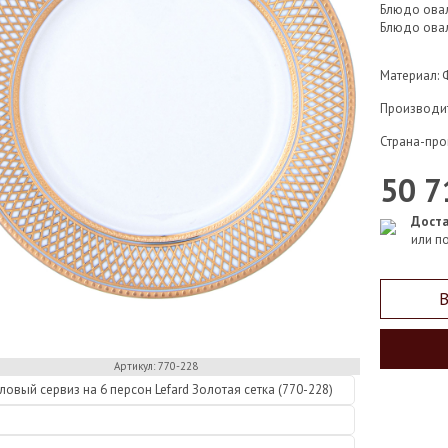
Блюдо ова
Блюдо ова
Материал:
Производи
Страна-про
50 7
Доста
или п
В
Артикул: 770-228