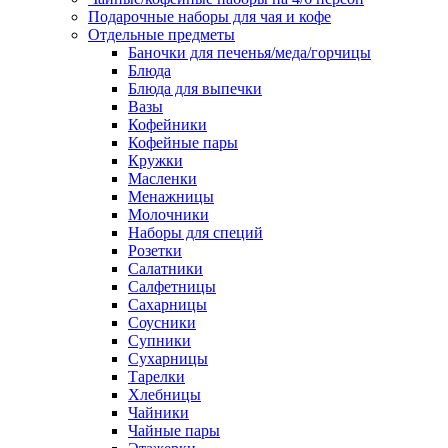
Подарочные наборы для чая и кофе
Отдельные предметы
Баночки для печенья/меда/горчицы
Блюда
Блюда для выпечки
Вазы
Кофейники
Кофейные пары
Кружки
Масленки
Менажницы
Молочники
Наборы для специй
Розетки
Салатники
Салфетницы
Сахарницы
Соусники
Супники
Сухарницы
Тарелки
Хлебницы
Чайники
Чайные пары