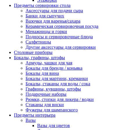
Этажерки
Предметы сервировки стола
Аксессуары для подачи сыра
Банки для сыпучих
Вазочки для варенья/сахара
Керамическая сервировочная посуда
Менажницы и горки
Подносы и сервировочные блюда
Салфетницы
Другие аксессуары для сервировки
Столовые приборы
Бокалы, графины, штофы
Армуды, чашки для чая
Бокалы для бренди / коньяка
Бокалы для вина
Бокалы для мартини, креманки
Бокалы, стаканы для воды / сока
Графины, кувшины, штофы
Подарочные наборы
Рюмки, стопки для ликера / водки
Стаканы для виски
Фужеры для шампанского
Предметы интерьера
Вазы
Вазы для цветов