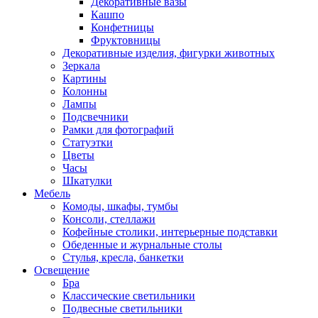
Декоративные вазы
Кашпо
Конфетницы
Фруктовницы
Декоративные изделия, фигурки животных
Зеркала
Картины
Колонны
Лампы
Подсвечники
Рамки для фотографий
Статуэтки
Цветы
Часы
Шкатулки
Мебель
Комоды, шкафы, тумбы
Консоли, стеллажи
Кофейные столики, интерьерные подставки
Обеденные и журнальные столы
Стулья, кресла, банкетки
Освещение
Бра
Классические светильники
Подвесные светильники