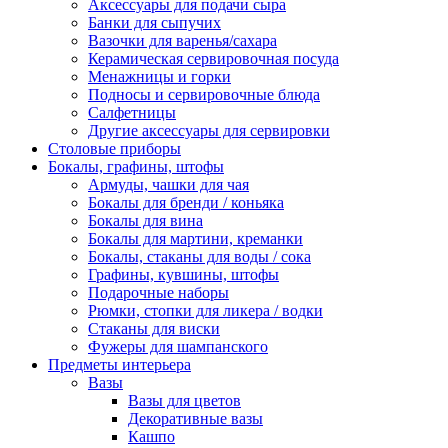
Аксессуары для подачи сыра
Банки для сыпучих
Вазочки для варенья/сахара
Керамическая сервировочная посуда
Менажницы и горки
Подносы и сервировочные блюда
Салфетницы
Другие аксессуары для сервировки
Столовые приборы
Бокалы, графины, штофы
Армуды, чашки для чая
Бокалы для бренди / коньяка
Бокалы для вина
Бокалы для мартини, креманки
Бокалы, стаканы для воды / сока
Графины, кувшины, штофы
Подарочные наборы
Рюмки, стопки для ликера / водки
Стаканы для виски
Фужеры для шампанского
Предметы интерьера
Вазы
Вазы для цветов
Декоративные вазы
Кашпо