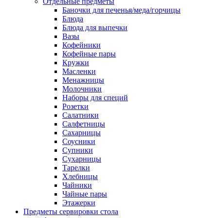
Отдельные предметы
Баночки для печенья/меда/горчицы
Блюда
Блюда для выпечки
Вазы
Кофейники
Кофейные пары
Кружки
Масленки
Менажницы
Молочники
Наборы для специй
Розетки
Салатники
Салфетницы
Сахарницы
Соусники
Супники
Сухарницы
Тарелки
Хлебницы
Чайники
Чайные пары
Этажерки
Предметы сервировки стола