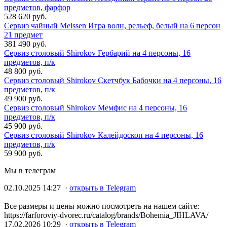
предметов, фарфор
528 620 руб.
Сервиз чайный Meissen Игра волн, рельеф, белый на 6 персон
21 предмет
381 490 руб.
Сервиз столовый Shirokov Гербарий на 4 персоны, 16
предметов, п/к
48 800 руб.
Сервиз столовый Shirokov Скетчбук Бабочки на 4 персоны, 16
предметов, п/к
49 900 руб.
Сервиз столовый Shirokov Мемфис на 4 персоны, 16
предметов, п/к
45 900 руб.
Сервиз столовый Shirokov Калейдоскоп на 4 персоны, 16
предметов, п/к
59 900 руб.
Мы в телеграм
02.10.2025 14:27 ·
открыть в Telegram
Все размеры и цены можно посмотреть на нашем сайте:
https://farforoviy-dvorec.ru/catalog/brands/Bohemia_JIHLAVA/
17.02.2026 10:29 ·
открыть в Telegram