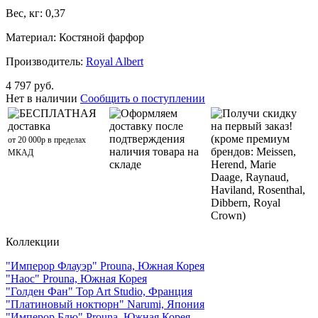
Вес, кг: 0,37
Материал: Костяной фарфор
Производитель:
Royal Albert
4 797 руб.
Нет в наличии
Сообщить о поступлении
БЕСПЛАТНАЯ
Оформляем
Получи скидку
доставка
доставку после
на первый заказ!
подтверждения
(кроме премиум
от 20 000р в пределах
наличия товара на
брендов: Meissen,
МКАД
складе
Herend, Marie
Daage, Raynaud,
Haviland, Rosenthal,
Dibbern, Royal
Crown)
Коллекции
"Имперор Флауэр" Prouna, Южная Корея
"Наос" Prouna, Южная Корея
"Голден Фан" Top Art Studio, Франция
"Платиновый ноктюрн" Narumi, Япония
"Имперор Блю" Prouna, Южная Корея