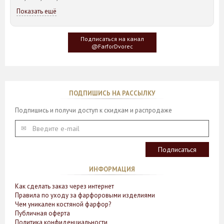
Показать ещё
Идея такого дизайна предметов сервировки стола пришла
создателю, когда он впервые увидел дерево Гинкго Билоба,
у которого растут двойные листья, напоминающие крылья
Подписаться на канал
бабочки
@FarforDvorec
ПОДПИШИСЬ НА РАССЫЛКУ
Подпишись и получи доступ к скидкам и распродаже
ИНФОРМАЦИЯ
Как сделать заказ через интернет
Правила по уходу за фарфоровыми изделиями
Чем уникален костяной фарфор?
Публичная оферта
Политика конфиденциальности