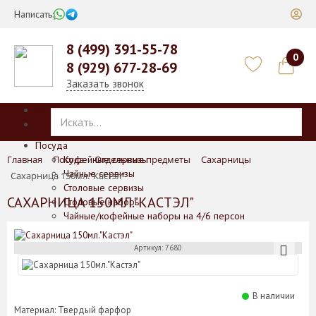
Написать:
8 (499) 391-55-78
0
8 (929) 677-28-69
Заказать звонок
Каталог
Меню
Посуда
Главная
Посуда
Кофейные сервизы
Отдельные предметы
Сахарницы
Чайные сервизы
Сахарница 150мл."Кастэл"
Столовые сервизы
САХАРНИЦА 150МЛ."КАСТЭЛ"
Столовые наборы
Чайные/кофейные наборы на 4/6 персон
Подарочные наборы для чая и кофе
Отдельные предметы
Артикул: 7680
Баночки для печенья/меда/горчицы
Блюда
Блюда для выпечки
В наличии
Вазы
Материал: Твердый фарфор
Кофейники