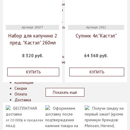
Потолочные светильники
Кухонные принадлежности
Дерево
Нержавеющая сталь
Блюда для запекания
Артикул: 10677
Артикул: 1912
Кастрюли
Набор для капучино 2
Супник 4л."Кастэл"
Ножи
пред. "Кастэл" 260мл
Сковороды
Чугун
8 320 руб.
64 368 руб.
Эмалированная сталь
Аксессуары для ванной комнаты
О нас
КУПИТЬ
КУПИТЬ
Производители
Коллекции
Скидки
Показать ещё
Оплата
Доставка
Гарантии
БЕСПЛАТНАЯ
Оформляем
Получи скидку на
Контакты
доставка
доставку после
первый заказ! (кроме
подтверждения
премиум брендов:
от 20 000р в пределах
наличия товара на
Meissen, Herend,
МКАД