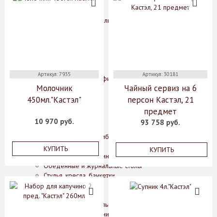
Конфетницы
Фруктовницы
Декоративные изделия, фигурки животных
Зеркала
Картины
Колонны
Лампы
Подсвечники
Артикул: 7935
Артикул: 30181
Рамки для фотографий
Молочник
Чайный сервиз на 6
Статуэтки
Цветы
450мл."Кастэл"
персон Кастэл, 21
Часы
предмет
Шкатулки
10 970 руб.
93 758 руб.
Мебель
Комоды, шкафы, тумбы
Консоли, стеллажи
КУПИТЬ
КУПИТЬ
Кофейные столики, интерьерные подставки
Обеденные и журнальные столы
Стулья, кресла, банкетки
Освещение
Бра
Классические светильники
Подвесные светильники