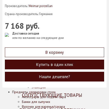
Кофейные пары
Производитель:
Weimar porzellan
Кружки
Страна-производитель: Германия
Масленки
Менажницы
7 168 руб.
Молочники
Наборы для специй
Доставка сегодня
Розетки
или по желанию на следующие дни
Салатники
Салфетницы
Сахарницы
В корзину
Соусники
Супники
Сухарницы
Купить в один клик
Тарелки
Хлебницы
Нашли дешевле?
Чайники
Чайные пары
Этажерки
Предметы сервировки стола
СОПУТСТВУЮЩИЕ ТОВАРЫ
Аксессуары для подачи сыра
Банки для сыпучих
Вазочки для варенья/сахара