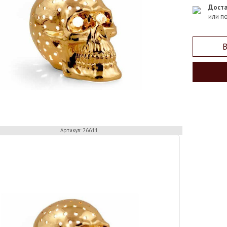
Доста
или п
В
Артикул: 26611