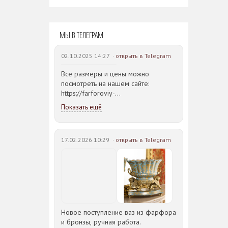
14 990
сад (590-651)
31 528
руб.
12
руб.
МЫ В ТЕЛЕГРАМ
742 руб.
02.10.2025 14:27 ·
открыть в Telegram
Все размеры и цены можно
посмотреть на нашем сайте:
https://farforoviy-
dvorec.ru/catalog/brands/Bohemia_JIHLAVA/
Показать ещё
17.02.2026 10:29 ·
открыть в Telegram
Новое поступление ваз из фарфора
и бронзы, ручная работа.