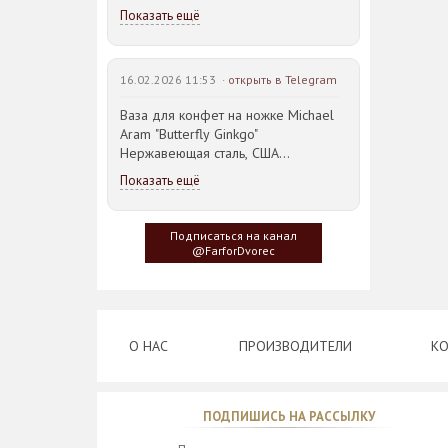
Показать ещё
16.02.2026 11:53 ·
открыть в Telegram
Ваза для конфет на ножке Michael
Aram "Butterfly Ginkgo"
Нержавеющая сталь, США
23,5*21,5*14,5см
Показать ещё
Идея такого дизайна предметов
сервировки стола пришла
Подписаться на канал
создателю, когда он впервые
@FarforDvorec
увидел дерево Гинкго Билоба, у
которого растут двойные листья,
напоминающие крылья бабочки
О НАС
ПРОИЗВОДИТЕЛИ
КО
ПОДПИШИСЬ НА РАССЫЛКУ