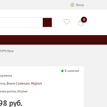
Вход
0
*15*h18см
В наличии
Керамика
тель:
Bruno Costenaro, Migliore
изводитель: Италия
98 руб.