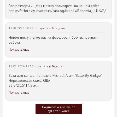
Все размеры и цены можно посмотреть на нашем сайте:
https://farforoviy-dvorec.ru/catalog/brands/Bohemia_JIHLAVA/
17.02.2026 10:29 ·
открыть в Telegram
Новое поступление ваз из фарфора и бронзы, ручная
работа.
Показать ещё
16.02.2026 11:53 ·
открыть в Telegram
Ваза для конфет на ножке Michael Aram "Butterfly Ginkgo"
Нержавеющая сталь, США
23,5*21,5*14,5см
Показать ещё
Идея такого дизайна предметов сервировки стола пришла
создателю, когда он впервые увидел дерево Гинкго Билоба,
у которого растут двойные листья, напоминающие крылья
Подписаться на канал
бабочки
@FarforDvorec