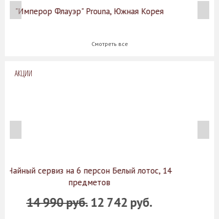
a, Южная Корея
"Наос" Prouna, Южная К
Смотреть все
АКЦИИ
 Белый лотос, 14
Столовый сервиз на 6 персо
в
742 руб.
26 990 руб.
22 942