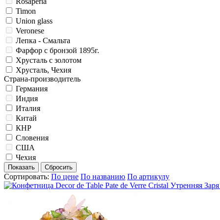
Rosaperla
Timon
Union glass
Veronese
Лепка - Смальта
Фарфор с бронзой 1895г.
Хрусталь с золотом
Хрусталь, Чехия
Страна-производитель
Германия
Индия
Италия
Китай
КНР
Словения
США
Чехия
Сортировать:
По цене
По названию
По артикулу