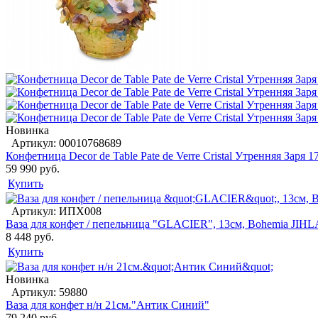
Новинка
Артикул: 00010768689
Конфетница Decor de Table Pate de Verre Cristal Утренняя Заря 1
59 990 руб.
Купить
Артикул: ИПХ008
Ваза для конфет / пепельница "GLACIER", 13см, Bohemia JIH
8 448 руб.
Купить
Новинка
Артикул: 59880
Ваза для конфет н/н 21см."Антик Синий"
79 240 руб.