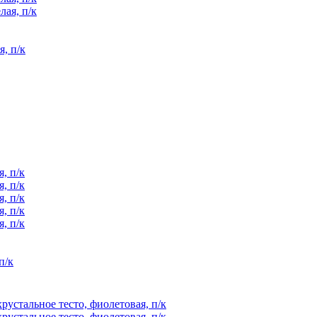
я, п/к
п/к