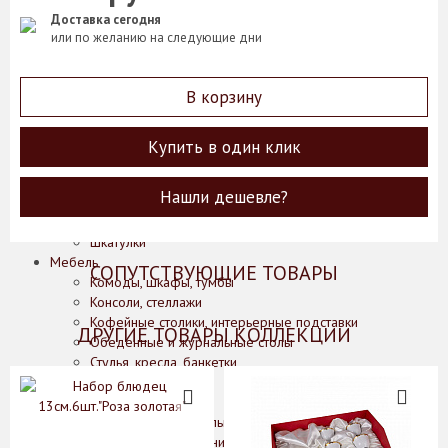
Конфетницы
Доставка сегодня
Фруктовницы
или по желанию на следующие дни
Декоративные изделия, фигурки животных
Зеркала
Картины
В корзину
Колонны
Лампы
Подсвечники
Купить в один клик
Рамки для фотографий
Статуэтки
Нашли дешевле?
Цветы
Часы
Шкатулки
Мебель
СОПУТСТВУЮЩИЕ ТОВАРЫ
Комоды, шкафы, тумбы
Консоли, стеллажи
Кофейные столики, интерьерные подставки
ДРУГИЕ ТОВАРЫ КОЛЛЕКЦИИ
Обеденные и журнальные столы
Стулья, кресла, банкетки
Освещение
Бра
Классические светильники
Подвесные светильники