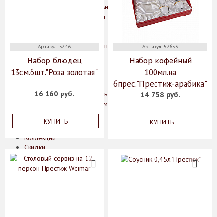
Потолочные светильники
Кухонные принадлежности
Дерево
Нержавеющая сталь
Блюда для запекания
Артикул: 5746
Артикул: 57653
Кастрюли
Набор блюдец
Набор кофейный
Ножи
13см.6шт."Роза золотая"
100мл.на
Сковороды
6прес."Престиж-арабика"
Чугун
16 160 руб.
Эмалированная сталь
14 758 руб.
Аксессуары для ванной комнаты
О нас
КУПИТЬ
КУПИТЬ
Производители
Коллекции
Скидки
Оплата
Доставка
Гарантии
Контакты