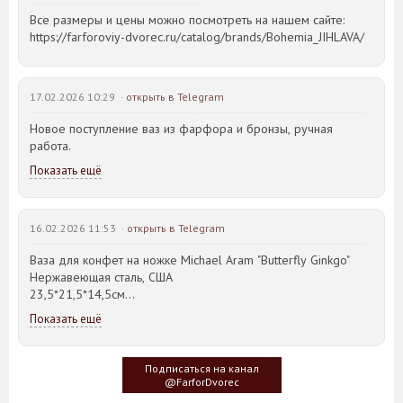
Все размеры и цены можно посмотреть на нашем сайте:
https://farforoviy-dvorec.ru/catalog/brands/Bohemia_JIHLAVA/
17.02.2026 10:29 ·
открыть в Telegram
Новое поступление ваз из фарфора и бронзы, ручная
работа.
Показать ещё
16.02.2026 11:53 ·
открыть в Telegram
Ваза для конфет на ножке Michael Aram "Butterfly Ginkgo"
Нержавеющая сталь, США
23,5*21,5*14,5см
Показать ещё
Идея такого дизайна предметов сервировки стола пришла
создателю, когда он впервые увидел дерево Гинкго Билоба,
у которого растут двойные листья, напоминающие крылья
Подписаться на канал
бабочки
@FarforDvorec