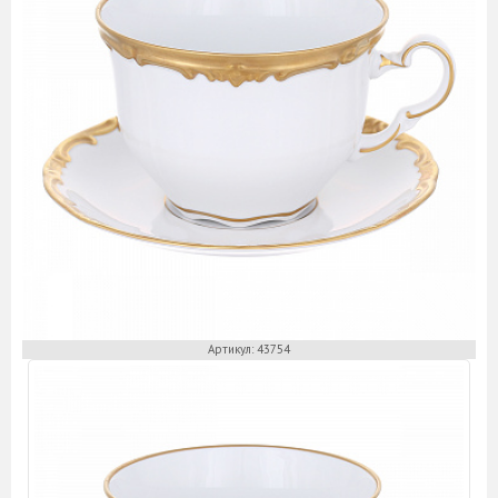
Кофейные пары
Кружки
Масленки
Менажницы
Молочники
Наборы для специй
Розетки
Салатники
Салфетницы
Сахарницы
Соусники
Супники
Сухарницы
Тарелки
Хлебницы
Артикул: 43754
Чайники
Чайные пары
Этажерки
Предметы сервировки стола
Аксессуары для подачи сыра
Банки для сыпучих
Вазочки для варенья/сахара