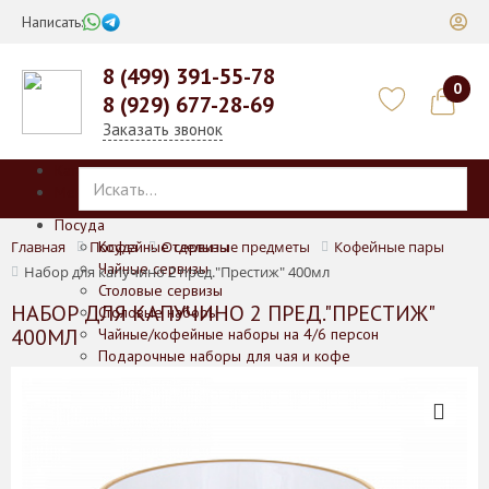
Написать:
8 (499) 391-55-78
0
8 (929) 677-28-69
Заказать звонок
Каталог
Меню
Посуда
Главная
Посуда
Кофейные сервизы
Отдельные предметы
Кофейные пары
Чайные сервизы
Набор для капучино 2 пред."Престиж" 400мл
Столовые сервизы
НАБОР ДЛЯ КАПУЧИНО 2 ПРЕД."ПРЕСТИЖ"
Столовые наборы
400МЛ
Чайные/кофейные наборы на 4/6 персон
Подарочные наборы для чая и кофе
Отдельные предметы
Баночки для печенья/меда/горчицы
Блюда
Блюда для выпечки
Вазы
Кофейники