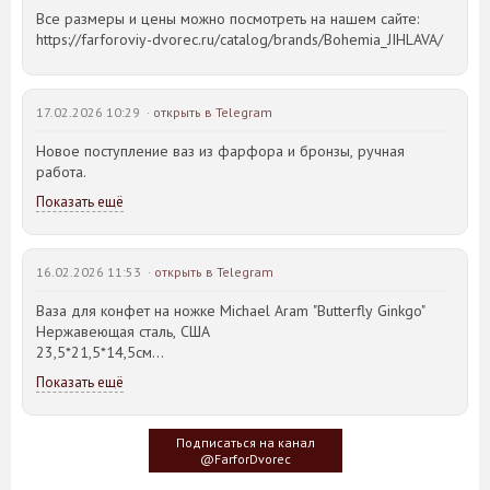
Все размеры и цены можно посмотреть на нашем сайте:
https://farforoviy-dvorec.ru/catalog/brands/Bohemia_JIHLAVA/
17.02.2026 10:29 ·
открыть в Telegram
Новое поступление ваз из фарфора и бронзы, ручная
работа.
Показать ещё
16.02.2026 11:53 ·
открыть в Telegram
Ваза для конфет на ножке Michael Aram "Butterfly Ginkgo"
Нержавеющая сталь, США
23,5*21,5*14,5см
Показать ещё
Идея такого дизайна предметов сервировки стола пришла
создателю, когда он впервые увидел дерево Гинкго Билоба,
у которого растут двойные листья, напоминающие крылья
Подписаться на канал
бабочки
@FarforDvorec