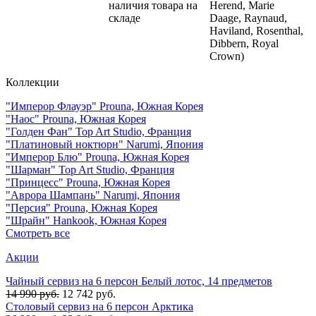
наличия товара на
Herend, Marie
складе
Daage, Raynaud,
Haviland, Rosenthal,
Dibbern, Royal
Crown)
Коллекции
"Имперор Флауэр" Prouna, Южная Корея
"Наос" Prouna, Южная Корея
"Голден Фан" Top Art Studio, Франция
"Платиновый ноктюрн" Narumi, Япония
"Имперор Блю" Prouna, Южная Корея
"Шарман" Top Art Studio, Франция
"Принцесс" Prouna, Южная Корея
"Аврора Шампань" Narumi, Япония
"Персия" Prouna, Южная Корея
"Шрайн" Hankook, Южная Корея
Смотреть все
Акции
Чайный сервиз на 6 персон Белый лотос, 14 предметов
14 990 руб.
12 742 руб.
Столовый сервиз на 6 персон Арктика