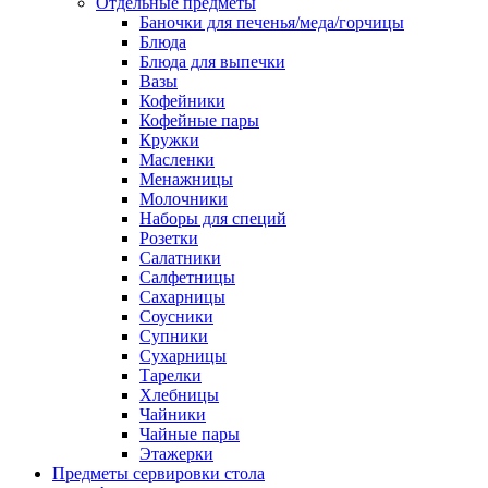
Отдельные предметы
Баночки для печенья/меда/горчицы
Блюда
Блюда для выпечки
Вазы
Кофейники
Кофейные пары
Кружки
Масленки
Менажницы
Молочники
Наборы для специй
Розетки
Салатники
Салфетницы
Сахарницы
Соусники
Супники
Сухарницы
Тарелки
Хлебницы
Чайники
Чайные пары
Этажерки
Предметы сервировки стола