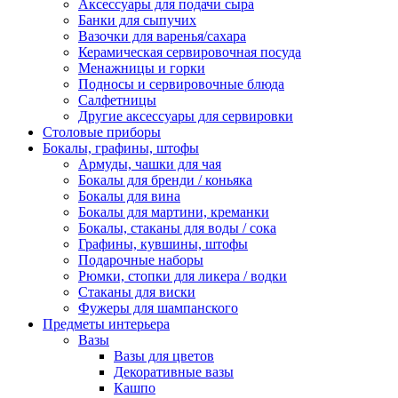
Аксессуары для подачи сыра
Банки для сыпучих
Вазочки для варенья/сахара
Керамическая сервировочная посуда
Менажницы и горки
Подносы и сервировочные блюда
Салфетницы
Другие аксессуары для сервировки
Столовые приборы
Бокалы, графины, штофы
Армуды, чашки для чая
Бокалы для бренди / коньяка
Бокалы для вина
Бокалы для мартини, креманки
Бокалы, стаканы для воды / сока
Графины, кувшины, штофы
Подарочные наборы
Рюмки, стопки для ликера / водки
Стаканы для виски
Фужеры для шампанского
Предметы интерьера
Вазы
Вазы для цветов
Декоративные вазы
Кашпо