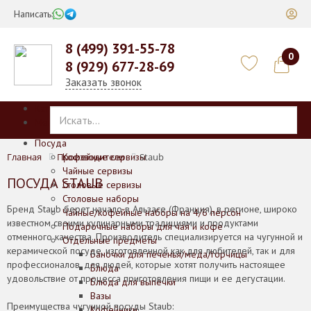
Написать:
8 (499) 391-55-78
0
8 (929) 677-28-69
Заказать звонок
Каталог
Меню
Посуда
Главная
Производители
Кофейные сервизы
Staub
Чайные сервизы
ПОСУДА STAUB
Столовые сервизы
Столовые наборы
Бренд Staub берет начало в Альзасе (Франция), в регионе, широко
Чайные/кофейные наборы на 4/6 персон
известном своими кулинарными традициями и продуктами
Подарочные наборы для чая и кофе
отменного качества. Производитель специализируется на чугунной и
Отдельные предметы
керамической посуде, изготовленной как для любителей, так и для
Баночки для печенья/меда/горчицы
профессионалов, для людей, которые хотят получить настоящее
Блюда
удовольствие от процесса приготовления пищи и ее дегустации.
Блюда для выпечки
Вазы
Преимущества чугунной посуды Staub:
Кофейники