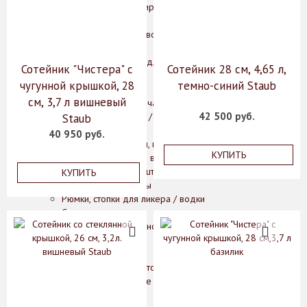
Керамическая сервировочная посуда
Менажницы и горки
Подносы и сервировочные блюда
Салфетницы
Другие аксессуары для сервировки
Сотейник "Чистера" с
Сотейник 28 см, 4,65 л,
Столовые приборы
чугунной крышкой, 28
темно-синий Staub
Бокалы, графины, штофы
см, 3,7 л вишневый
Армуды, чашки для чая
42 500 руб.
Бокалы для бренди / коньяка
Staub
Бокалы для вина
40 950 руб.
Бокалы для мартини, креманки
КУПИТЬ
Бокалы, стаканы для воды / сока
Графины, кувшины, штофы
КУПИТЬ
Подарочные наборы
Рюмки, стопки для ликера / водки
Стаканы для виски
Фужеры для шампанского
Предметы интерьера
Вазы
Вазы для цветов
Декоративные вазы
Кашпо