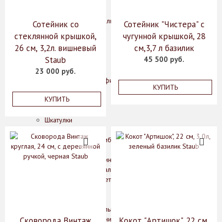
Конфетницы
Фруктовницы
Декоративные изделия, фигурки животных
Сотейник со
Сотейник "Чистера" с
Зеркала
стеклянной крышкой,
чугунной крышкой, 28
Картины
26 см, 3,2л. вишневый
см,3,7 л базилик
Колонны
Staub
45 500 руб.
Лампы
Подсвечники
23 000 руб.
Рамки для фотографий
КУПИТЬ
Статуэтки
КУПИТЬ
Цветы
Часы
Шкатулки
Мебель
Комоды, шкафы, тумбы
Консоли, стеллажи
Кофейные столики, интерьерные подставки
Обеденные и журнальные столы
Стулья, кресла, банкетки
Освещение
Бра
Классические светильники
Подвесные светильники
Сковорода Винтаж
Кокот "Артишок", 22 см,