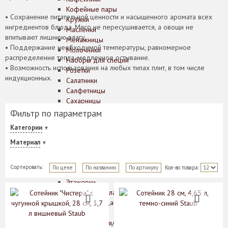
Кофейные пары
• Сохранение питательной ценности и насыщенного аромата всех
Кружки
ингредиентов блюда. Мясо не пересушивается, а овощи не
Масленки
впитывают лишнюю влагу.
Менажницы
• Поддержание необходимой температуры, равномерное
Молочники
распределение тепла, медленное остывание.
Наборы для специй
• Возможность использования на любых типах плит, в том числе
Розетки
индукционных.
Салатники
Салфетницы
Сахарницы
Соусники
Фильтр по параметрам
Супники
Категории
Сухарницы
Тарелки
Материал
Хлебницы
Чайники
Сортировать:
По цене
По названию
По артикулу
Кол-во товара:
Чайные пары
Этажерки
Предметы сервировки стола
Аксессуары для подачи сыра
Банки для сыпучих
Вазочки для варенья/сахара