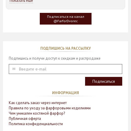
Показать ещё
Идея такого дизайна предметов сервировки стола пришла
создателю, когда он впервые увидел дерево Гинкго Билоба,
у которого растут двойные листья, напоминающие крылья
Подписаться на канал
бабочки
@FarforDvorec
ПОДПИШИСЬ НА РАССЫЛКУ
Подпишись и получи доступ к скидкам и распродаже
ИНФОРМАЦИЯ
Как сделать заказ через интернет
Правила по уходу за фарфоровыми изделиями
Чем уникален костяной фарфор?
Публичная оферта
Политика конфиденциальности