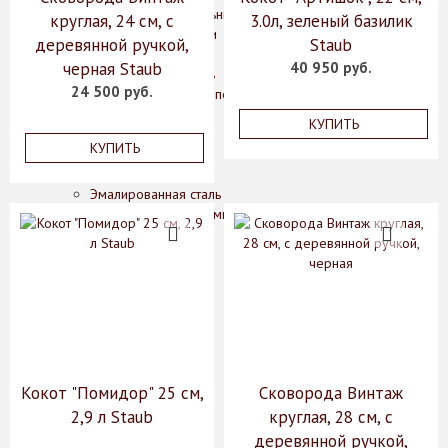
Потолочные светильники
круглая, 24 см, с
3.0л, зеленый базилик
Кухонные принадлежности
деревянной ручкой,
Staub
Дерево
черная Staub
40 950 руб.
Нержавеющая сталь
24 500 руб.
Блюда для запекания
Кастрюли
КУПИТЬ
Ножи
КУПИТЬ
Сковороды
Чугун
Эмалированная сталь
Аксессуары для ванной комнаты
О нас
Производители
Коллекции
Скидки
Оплата
Доставка
Гарантии
Контакты
Кокот "Помидор" 25 см,
Сковорода Винтаж
2,9 л Staub
круглая, 28 см, с
деревянной ручкой,