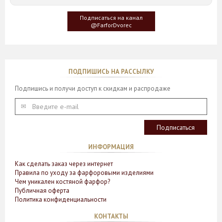
создателю, когда он впервые увидел дерево Гинкго Билоба,
у которого растут двойные листья, напоминающие крылья
Подписаться на канал
бабочки
@FarforDvorec
ПОДПИШИСЬ НА РАССЫЛКУ
Подпишись и получи доступ к скидкам и распродаже
ИНФОРМАЦИЯ
Как сделать заказ через интернет
Правила по уходу за фарфоровыми изделиями
Чем уникален костяной фарфор?
Публичная оферта
Политика конфиденциальности
КОНТАКТЫ