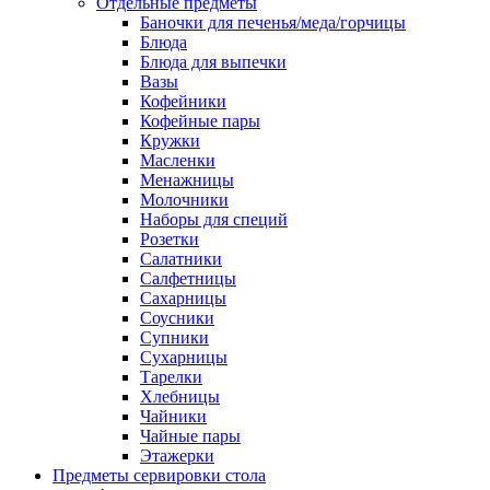
Отдельные предметы
Баночки для печенья/меда/горчицы
Блюда
Блюда для выпечки
Вазы
Кофейники
Кофейные пары
Кружки
Масленки
Менажницы
Молочники
Наборы для специй
Розетки
Салатники
Салфетницы
Сахарницы
Соусники
Супники
Сухарницы
Тарелки
Хлебницы
Чайники
Чайные пары
Этажерки
Предметы сервировки стола