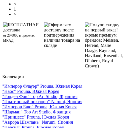
<
1
>
БЕСПЛАТНАЯ
Оформляем
Получи скидку
доставка
доставку после
на первый заказ!
подтверждения
(кроме премиум
от 20 000р в пределах
наличия товара на
брендов: Meissen,
МКАД
складе
Herend, Marie
Daage, Raynaud,
Haviland, Rosenthal,
Dibbern, Royal
Crown)
Коллекции
"Имперор Флауэр" Prouna, Южная Корея
"Наос" Prouna, Южная Корея
"Голден Фан" Top Art Studio, Франция
"Платиновый ноктюрн" Narumi, Япония
"Имперор Блю" Prouna, Южная Корея
"Шарман" Top Art Studio, Франция
"Принцесс" Prouna, Южная Корея
"Аврора Шампань" Narumi, Япония
"Персия" Prouna, Южная Корея