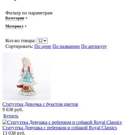
Фильтр по параметрам
Категории
Материал
Кол-во товара:
Сортировать:
По цене
По названию
По артикулу
Статуэтка Девочка с букетом цветов
9 638 руб.
Купить
Статуэтка Девушка с ребенком и собакой Royal Classics
13 038 руб.