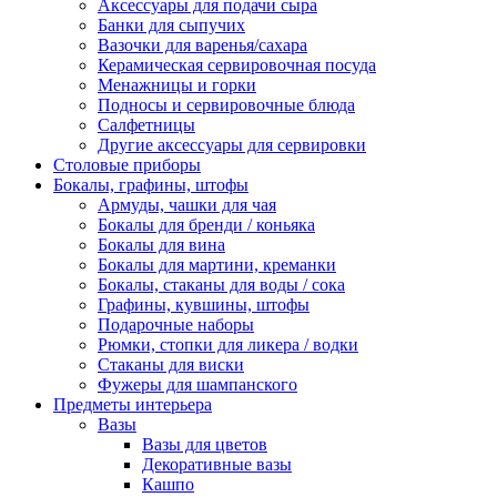
Аксессуары для подачи сыра
Банки для сыпучих
Вазочки для варенья/сахара
Керамическая сервировочная посуда
Менажницы и горки
Подносы и сервировочные блюда
Салфетницы
Другие аксессуары для сервировки
Столовые приборы
Бокалы, графины, штофы
Армуды, чашки для чая
Бокалы для бренди / коньяка
Бокалы для вина
Бокалы для мартини, креманки
Бокалы, стаканы для воды / сока
Графины, кувшины, штофы
Подарочные наборы
Рюмки, стопки для ликера / водки
Стаканы для виски
Фужеры для шампанского
Предметы интерьера
Вазы
Вазы для цветов
Декоративные вазы
Кашпо