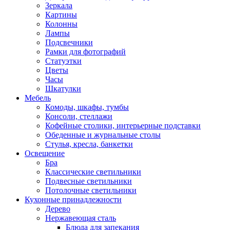
Зеркала
Картины
Колонны
Лампы
Подсвечники
Рамки для фотографий
Статуэтки
Цветы
Часы
Шкатулки
Мебель
Комоды, шкафы, тумбы
Консоли, стеллажи
Кофейные столики, интерьерные подставки
Обеденные и журнальные столы
Стулья, кресла, банкетки
Освещение
Бра
Классические светильники
Подвесные светильники
Потолочные светильники
Кухонные принадлежности
Дерево
Нержавеющая сталь
Блюда для запекания