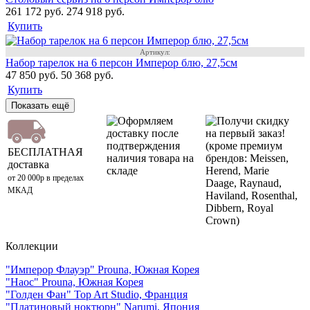
261 172 руб.
274 918 руб.
Купить
Артикул:
Набор тарелок на 6 персон Имперор блю, 27,5см
47 850 руб.
50 368 руб.
Купить
Показать ещё
Оформляем
Получи скидку
доставку после
на первый заказ!
подтверждения
(кроме премиум
БЕСПЛАТНАЯ
наличия товара на
брендов: Meissen,
доставка
складе
Herend, Marie
от 20 000р в пределах
Daage, Raynaud,
МКАД
Haviland, Rosenthal,
Dibbern, Royal
Crown)
Коллекции
"Имперор Флауэр" Prouna, Южная Корея
"Наос" Prouna, Южная Корея
"Голден Фан" Top Art Studio, Франция
"Платиновый ноктюрн" Narumi, Япония