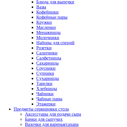
Блюда для выпечки
Вазы
Кофейники
Кофейные пары
Кружки
Масленки
Менажницы
Молочники
Наборы для специй
Розетки
Салатники
Салфетницы
Сахарницы
Соусники
Супники
Сухарницы
Тарелки
Хлебницы
Чайники
Чайные пары
Этажерки
Предметы сервировки стола
Аксессуары для подачи сыра
Банки для сыпучих
Вазочки для варенья/сахара