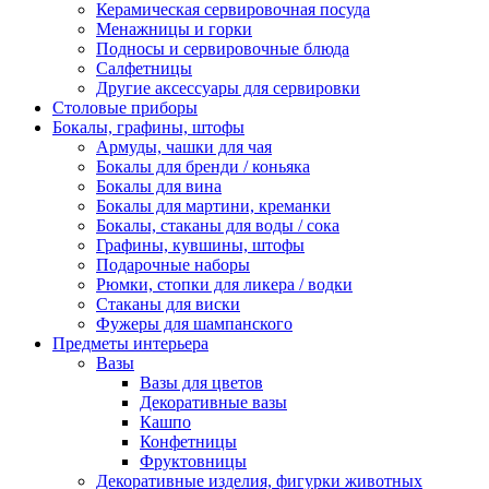
Керамическая сервировочная посуда
Менажницы и горки
Подносы и сервировочные блюда
Салфетницы
Другие аксессуары для сервировки
Столовые приборы
Бокалы, графины, штофы
Армуды, чашки для чая
Бокалы для бренди / коньяка
Бокалы для вина
Бокалы для мартини, креманки
Бокалы, стаканы для воды / сока
Графины, кувшины, штофы
Подарочные наборы
Рюмки, стопки для ликера / водки
Стаканы для виски
Фужеры для шампанского
Предметы интерьера
Вазы
Вазы для цветов
Декоративные вазы
Кашпо
Конфетницы
Фруктовницы
Декоративные изделия, фигурки животных