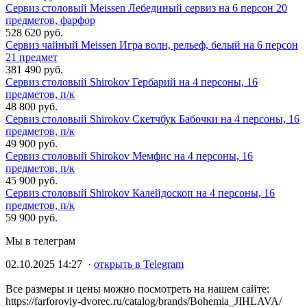
Сервиз столовый Meissen Лебединый сервиз на 6 персон 20
предметов, фарфор
528 620 руб.
Сервиз чайный Meissen Игра волн, рельеф, белый на 6 персон
21 предмет
381 490 руб.
Сервиз столовый Shirokov Гербарий на 4 персоны, 16
предметов, п/к
48 800 руб.
Сервиз столовый Shirokov Скетчбук Бабочки на 4 персоны, 16
предметов, п/к
49 900 руб.
Сервиз столовый Shirokov Мемфис на 4 персоны, 16
предметов, п/к
45 900 руб.
Сервиз столовый Shirokov Калейдоскоп на 4 персоны, 16
предметов, п/к
59 900 руб.
Мы в телеграм
02.10.2025 14:27 ·
открыть в Telegram
Все размеры и цены можно посмотреть на нашем сайте:
https://farforoviy-dvorec.ru/catalog/brands/Bohemia_JIHLAVA/