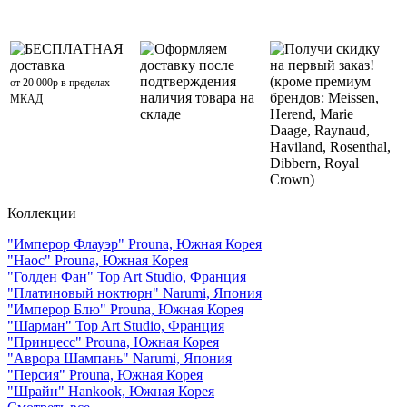
БЕСПЛАТНАЯ
Оформляем
Получи скидку
доставка
доставку после
на первый заказ!
подтверждения
(кроме премиум
от 20 000р в пределах
наличия товара на
брендов: Meissen,
МКАД
складе
Herend, Marie
Daage, Raynaud,
Haviland, Rosenthal,
Dibbern, Royal
Crown)
Коллекции
"Имперор Флауэр" Prouna, Южная Корея
"Наос" Prouna, Южная Корея
"Голден Фан" Top Art Studio, Франция
"Платиновый ноктюрн" Narumi, Япония
"Имперор Блю" Prouna, Южная Корея
"Шарман" Top Art Studio, Франция
"Принцесс" Prouna, Южная Корея
"Аврора Шампань" Narumi, Япония
"Персия" Prouna, Южная Корея
"Шрайн" Hankook, Южная Корея