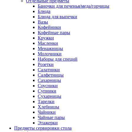
Отдельные предметы
Баночки для печенья/меда/горчицы
Блюда
Блюда для выпечки
Вазы
Кофейники
Кофейные пары
Кружки
Масленки
Менажницы
Молочники
Наборы для специй
Розетки
Салатники
Салфетницы
Сахарницы
Соусники
Супники
Сухарницы
Тарелки
Хлебницы
Чайники
Чайные пары
Этажерки
Предметы сервировки стола