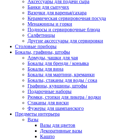
Аксессуары для подачи сыра
Банки для сыпучих
Вазочки для варенья/сахара
Керамическая сервировочная посуда
Менажницы и горки
Подносы и сервировочные блюда
Салфетницы
Другие аксессуары для сервировки
Столовые приборы
Бокалы, графины, штофы
Армуды, чашки для чая
Бокалы для бренди / коньяка
Бокалы для вина
Бокалы для мартини, креманки
Бокалы, стаканы для воды / сока
Графины, кувшины, штофы
Подарочные наборы
Рюмки, стопки для ликера / водки
Стаканы для виски
Фужеры для шампанского
Предметы интерьера
Вазы
Вазы для цветов
Декоративные вазы
Кашпо