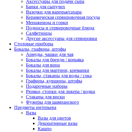
Аксессуары для подачи сыра
Банки для сыпучих
Вазочки для варенья/сахара
Керамическая сервировочная посуда
Менажницы и горки
Подносы и сервировочные блюда
Салфетницы
Другие аксессуары для сервировки
Столовые приборы
Бокалы, графины, штофы
Армуды, чашки для чая
Бокалы для бренди / коньяка
Бокалы для вина
Бокалы для мартини, креманки
Бокалы, стаканы для воды / сока
Графины, кувшины, штофы
Подарочные наборы
Рюмки, стопки для ликера / водки
Стаканы для виски
Фужеры для шампанского
Предметы интерьера
Вазы
Вазы для цветов
Декоративные вазы
Кашпо