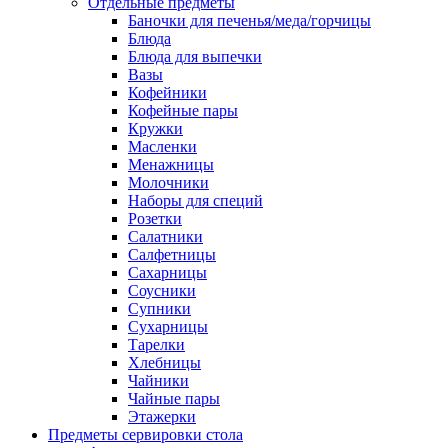
Отдельные предметы
Баночки для печенья/меда/горчицы
Блюда
Блюда для выпечки
Вазы
Кофейники
Кофейные пары
Кружки
Масленки
Менажницы
Молочники
Наборы для специй
Розетки
Салатники
Салфетницы
Сахарницы
Соусники
Супники
Сухарницы
Тарелки
Хлебницы
Чайники
Чайные пары
Этажерки
Предметы сервировки стола