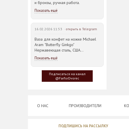
и бронзы, ручная работа.
Показать ещё
16.02.2026 11:53 ·
открыть в Telegram
Ваза для конфет на ножке Michael
Aram "Butterfly Ginkgo"
Нержавеющая сталь, США
23,5*21,5*14,5см
Показать ещё
Идея такого дизайна предметов
сервировки стола пришла
Подписаться на канал
создателю, когда он впервые
@FarforDvorec
увидел дерево Гинкго Билоба, у
которого растут двойные листья,
напоминающие крылья бабочки
О НАС
ПРОИЗВОДИТЕЛИ
КО
ПОДПИШИСЬ НА РАССЫЛКУ