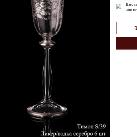
Доста
или п
В