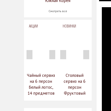
Южная Корея
Смотреть все
АКЦИИ
НОВИНКИ
Чайный сервиз
Столовый
на 6 персон
сервиз на 6
Белый лотос,
персон
14 предметов
Фруктовый
14 990
сад (590-651)
31 528
руб.
12