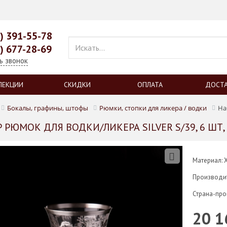
9) 391-55-78
9) 677-28-69
ь звонок
ЛЕКЦИИ
СКИДКИ
ОПЛАТА
ДОСТ
Бокалы, графины, штофы
Рюмки, стопки для ликера / водки
На
 РЮМОК ДЛЯ ВОДКИ/ЛИКЕРА SILVER S/39, 6 ШТ,
Материал: 
Производи
Страна-про
20 1