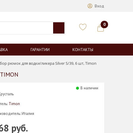
Вход
0
АВКА
ГАРАНТИИ
КОНТАКТЫ
бор рюмок для водки/ликера Silver S/39, 6 шт, Timon
 TIMON
В наличии
Хрусталь
тель:
Timon
изводитель: Италия
68 руб.