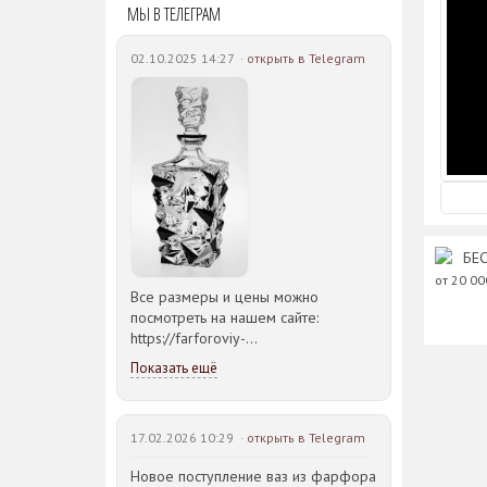
руб.
МЫ В ТЕЛЕГРАМ
742 руб.
02.10.2025 14:27 ·
открыть в Telegram
БЕС
от 20 0
Все размеры и цены можно
посмотреть на нашем сайте:
https://farforoviy-
dvorec.ru/catalog/brands/Bohemia_JIHLAVA/
Показать ещё
17.02.2026 10:29 ·
открыть в Telegram
Новое поступление ваз из фарфора