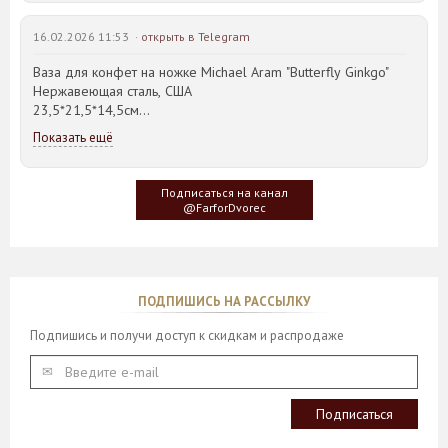
16.02.2026 11:53 ·
открыть в Telegram
Ваза для конфет на ножке Michael Aram "Butterfly Ginkgo"
Нержавеющая сталь, США
23,5*21,5*14,5см
Показать ещё
Идея такого дизайна предметов сервировки стола пришла
создателю, когда он впервые увидел дерево Гинкго Билоба,
у которого растут двойные листья, напоминающие крылья
Подписаться на канал
бабочки
@FarforDvorec
ПОДПИШИСЬ НА РАССЫЛКУ
Подпишись и получи доступ к скидкам и распродаже