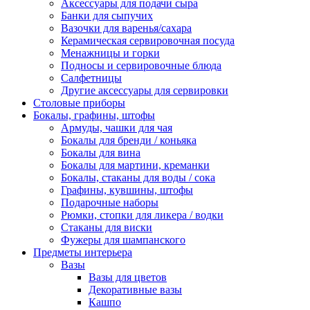
Аксессуары для подачи сыра
Банки для сыпучих
Вазочки для варенья/сахара
Керамическая сервировочная посуда
Менажницы и горки
Подносы и сервировочные блюда
Салфетницы
Другие аксессуары для сервировки
Столовые приборы
Бокалы, графины, штофы
Армуды, чашки для чая
Бокалы для бренди / коньяка
Бокалы для вина
Бокалы для мартини, креманки
Бокалы, стаканы для воды / сока
Графины, кувшины, штофы
Подарочные наборы
Рюмки, стопки для ликера / водки
Стаканы для виски
Фужеры для шампанского
Предметы интерьера
Вазы
Вазы для цветов
Декоративные вазы
Кашпо