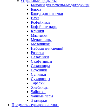
Отдельные предметы
Баночки для печенья/меда/горчицы
Блюда
Блюда для выпечки
Вазы
Кофейники
Кофейные пары
Кружки
Масленки
Менажницы
Молочники
Наборы для специй
Розетки
Салатники
Салфетницы
Сахарницы
Соусники
Супники
Сухарницы
Тарелки
Хлебницы
Чайники
Чайные пары
Этажерки
Предметы сервировки стола