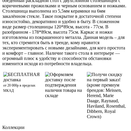
обеденный раскладной стол с двухслойной столешницей с
коричневыми прожилками и черным основанием и ножками.
Столешница выполнена из 5,5мм керамики на 6мм
закалённом стекле. Такое покрытие в достаточной степени
износостойко, декоративно и удобно в быту. В сложенном
виде размер столешницы 120*89cм, высота - 77см. В
разобранном - 178*89cм, высота 75см. Каркас и ножки
изготовлены из покрашенного металла. Данная модель – для
тех, кто стремится быть в тренде, кому нравится
экспериментировать с новыми дизайнами, для кого простота
и комфорт – главное. Наличие такого стола в интерьере —
огромный плюс к удобству и способности обстановки
изменится исходя из потребности владельца.
БЕСПЛАТНАЯ
Оформляем
Получи скидку
доставка
доставку после
на первый заказ!
подтверждения
(кроме премиум
от 20 000р в пределах
наличия товара на
брендов: Meissen,
МКАД
складе
Herend, Marie
Daage, Raynaud,
Haviland, Rosenthal,
Dibbern, Royal
Crown)
Коллекции