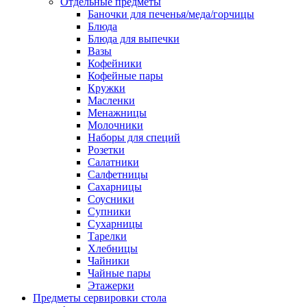
Отдельные предметы
Баночки для печенья/меда/горчицы
Блюда
Блюда для выпечки
Вазы
Кофейники
Кофейные пары
Кружки
Масленки
Менажницы
Молочники
Наборы для специй
Розетки
Салатники
Салфетницы
Сахарницы
Соусники
Супники
Сухарницы
Тарелки
Хлебницы
Чайники
Чайные пары
Этажерки
Предметы сервировки стола