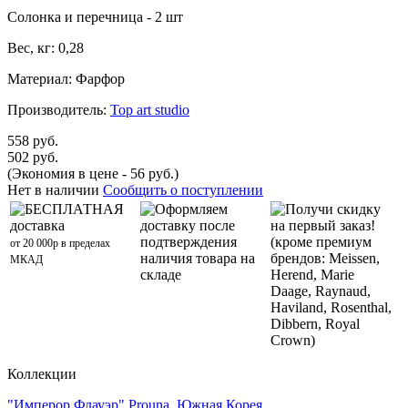
Солонка и перечница - 2 шт
Вес, кг: 0,28
Материал: Фарфор
Производитель:
Top art studio
558 руб.
502 руб.
(Экономия в цене - 56 руб.)
Нет в наличии
Сообщить о поступлении
БЕСПЛАТНАЯ
Оформляем
Получи скидку
доставка
доставку после
на первый заказ!
подтверждения
(кроме премиум
от 20 000р в пределах
наличия товара на
брендов: Meissen,
МКАД
складе
Herend, Marie
Daage, Raynaud,
Haviland, Rosenthal,
Dibbern, Royal
Crown)
Коллекции
"Имперор Флауэр" Prouna, Южная Корея