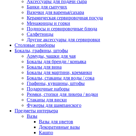
Аксессуары для подачи сыра
Банки для сыпучих
Вазочки для варенья/сахара
Керамическая сервировочная посуда
Менажницы и горки
Подносы и сервировочные блюда
Салфетницы
Другие аксессуары для сервировки
Столовые приборы
Бокалы, графины, штофы
Армуды, чашки для чая
Бокалы для бренди / коньяка
Бокалы для вина
Бокалы для мартини, креманки
Бокалы, стаканы для воды / сока
Графины, кувшины, штофы
Подарочные наборы
Рюмки, стопки для ликера / водки
Стаканы для виски
Фужеры для шампанского
Предметы интерьера
Вазы
Вазы для цветов
Декоративные вазы
Кашпо