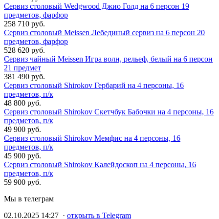
Сервиз столовый Wedgwood Джио Голд на 6 персон 19
предметов, фарфор
258 710 руб.
Сервиз столовый Meissen Лебединый сервиз на 6 персон 20
предметов, фарфор
528 620 руб.
Сервиз чайный Meissen Игра волн, рельеф, белый на 6 персон
21 предмет
381 490 руб.
Сервиз столовый Shirokov Гербарий на 4 персоны, 16
предметов, п/к
48 800 руб.
Сервиз столовый Shirokov Скетчбук Бабочки на 4 персоны, 16
предметов, п/к
49 900 руб.
Сервиз столовый Shirokov Мемфис на 4 персоны, 16
предметов, п/к
45 900 руб.
Сервиз столовый Shirokov Калейдоскоп на 4 персоны, 16
предметов, п/к
59 900 руб.
Мы в телеграм
02.10.2025 14:27 ·
открыть в Telegram