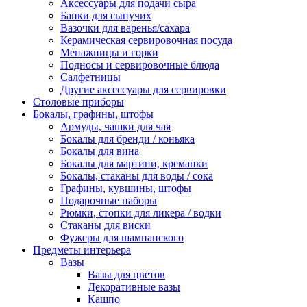
Аксессуары для подачи сыра
Банки для сыпучих
Вазочки для варенья/сахара
Керамическая сервировочная посуда
Менажницы и горки
Подносы и сервировочные блюда
Салфетницы
Другие аксессуары для сервировки
Столовые приборы
Бокалы, графины, штофы
Армуды, чашки для чая
Бокалы для бренди / коньяка
Бокалы для вина
Бокалы для мартини, креманки
Бокалы, стаканы для воды / сока
Графины, кувшины, штофы
Подарочные наборы
Рюмки, стопки для ликера / водки
Стаканы для виски
Фужеры для шампанского
Предметы интерьера
Вазы
Вазы для цветов
Декоративные вазы
Кашпо