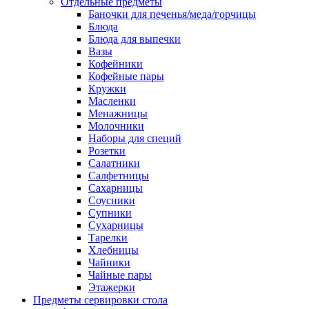
Отдельные предметы
Баночки для печенья/меда/горчицы
Блюда
Блюда для выпечки
Вазы
Кофейники
Кофейные пары
Кружки
Масленки
Менажницы
Молочники
Наборы для специй
Розетки
Салатники
Салфетницы
Сахарницы
Соусники
Супники
Сухарницы
Тарелки
Хлебницы
Чайники
Чайные пары
Этажерки
Предметы сервировки стола