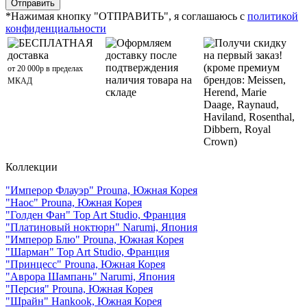
*Нажимая кнопку "ОТПРАВИТЬ", я соглашаюсь с
политикой
конфиденциальности
БЕСПЛАТНАЯ
Оформляем
Получи скидку
доставка
доставку после
на первый заказ!
подтверждения
(кроме премиум
от 20 000р в пределах
наличия товара на
брендов: Meissen,
МКАД
складе
Herend, Marie
Daage, Raynaud,
Haviland, Rosenthal,
Dibbern, Royal
Crown)
Коллекции
"Имперор Флауэр" Prouna, Южная Корея
"Наос" Prouna, Южная Корея
"Голден Фан" Top Art Studio, Франция
"Платиновый ноктюрн" Narumi, Япония
"Имперор Блю" Prouna, Южная Корея
"Шарман" Top Art Studio, Франция
"Принцесс" Prouna, Южная Корея
"Аврора Шампань" Narumi, Япония
"Персия" Prouna, Южная Корея
"Шрайн" Hankook, Южная Корея