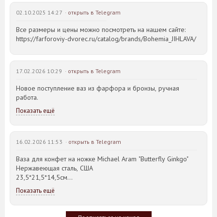
02.10.2025 14:27 ·
открыть в Telegram
Все размеры и цены можно посмотреть на нашем сайте:
https://farforoviy-dvorec.ru/catalog/brands/Bohemia_JIHLAVA/
17.02.2026 10:29 ·
открыть в Telegram
Новое поступление ваз из фарфора и бронзы, ручная
работа.
Показать ещё
16.02.2026 11:53 ·
открыть в Telegram
Ваза для конфет на ножке Michael Aram "Butterfly Ginkgo"
Нержавеющая сталь, США
23,5*21,5*14,5см
Показать ещё
Идея такого дизайна предметов сервировки стола пришла
создателю, когда он впервые увидел дерево Гинкго Билоба,
у которого растут двойные листья, напоминающие крылья