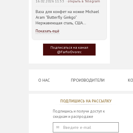
16.02.2026 11:53 ·
открыть в Telegram
Ваза для конфет на ножке Michael
Aram "Butterfly Ginkgo"
Нержавеющая сталь, США
23,5*21,5*14,5см
Показать ещё
Идея такого дизайна предметов
сервировки стола пришла
Подписаться на канал
создателю, когда он впервые
@FarforDvorec
увидел дерево Гинкго Билоба, у
которого растут двойные листья,
напоминающие крылья бабочки
О НАС
ПРОИЗВОДИТЕЛИ
КО
ПОДПИШИСЬ НА РАССЫЛКУ
Подпишись и получи доступ к
скидкам и распродаже