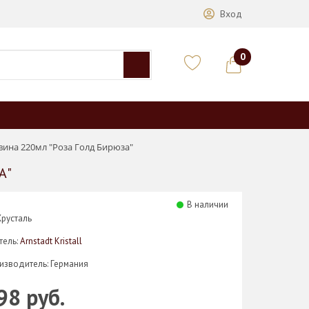
Вход
0
вина 220мл "Роза Голд Бирюза"
А"
В наличии
Хрусталь
тель:
Arnstadt Kristall
изводитель: Германия
98 руб.