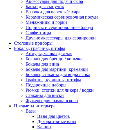
Аксессуары для подачи сыра
Банки для сыпучих
Вазочки для варенья/сахара
Керамическая сервировочная посуда
Менажницы и горки
Подносы и сервировочные блюда
Салфетницы
Другие аксессуары для сервировки
Столовые приборы
Бокалы, графины, штофы
Армуды, чашки для чая
Бокалы для бренди / коньяка
Бокалы для вина
Бокалы для мартини, креманки
Бокалы, стаканы для воды / сока
Графины, кувшины, штофы
Подарочные наборы
Рюмки, стопки для ликера / водки
Стаканы для виски
Фужеры для шампанского
Предметы интерьера
Вазы
Вазы для цветов
Декоративные вазы
Кашпо