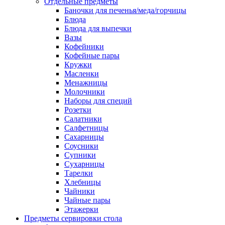
Отдельные предметы
Баночки для печенья/меда/горчицы
Блюда
Блюда для выпечки
Вазы
Кофейники
Кофейные пары
Кружки
Масленки
Менажницы
Молочники
Наборы для специй
Розетки
Салатники
Салфетницы
Сахарницы
Соусники
Супники
Сухарницы
Тарелки
Хлебницы
Чайники
Чайные пары
Этажерки
Предметы сервировки стола