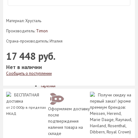
Кофейные пары
Кружки
Масленки
Материал: Хрусталь
Менажницы
Молочники
Производитель:
Timon
Наборы для специй
Страна-производитель: Италия
Розетки
Салатники
17 448 руб.
Салфетницы
Сахарницы
Нет в наличии
Соусники
Супники
Сообщить о поступлении
Сухарницы
Тарелки
Хлебницы
БЕСПЛАТНАЯ
Получи скидку на
Чайники
доставка
первый заказ! (кроме
Чайные пары
премиум брендов:
от 20 000р в пределах
Оформляем доставку
Этажерки
Meissen, Herend,
МКАД
после
Предметы сервировки стола
Marie Daage, Raynaud,
подтверждения
Аксессуары для подачи сыра
Haviland, Rosenthal,
наличия товара на
Банки для сыпучих
Dibbern, Royal Crown)
складе
Вазочки для варенья/сахара