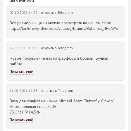
МЫ В ТЕЛЕГРАМ
Потолочные светильники
Кухонные принадлежности
02.10.2025 14:27 ·
открыть в Telegram
Дерево
Нержавеющая сталь
Все размеры и цены можно посмотреть на нашем сайте:
Блюда для запекания
https://farforoviy-dvorec.ru/catalog/brands/Bohemia_JIHLAVA/
Кастрюли
Ножи
Сковороды
17.02.2026 10:29 ·
открыть в Telegram
Чугун
Эмалированная сталь
Новое поступление ваз из фарфора и бронзы, ручная
Аксессуары для ванной комнаты
работа.
О нас
Показать ещё
Производители
Коллекции
Скидки
16.02.2026 11:53 ·
открыть в Telegram
Оплата
Доставка
Ваза для конфет на ножке Michael Aram "Butterfly Ginkgo"
Нержавеющая сталь, США
Гарантии
23,5*21,5*14,5см
Контакты
Показать ещё
Идея такого дизайна предметов сервировки стола пришла
создателю, когда он впервые увидел дерево Гинкго Билоба,