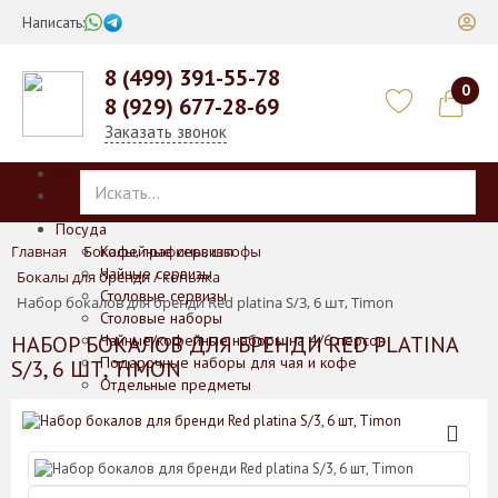
Написать:
8 (499) 391-55-78
0
8 (929) 677-28-69
Заказать звонок
Каталог
Меню
Посуда
Главная
Бокалы, графины, штофы
Кофейные сервизы
Чайные сервизы
Бокалы для бренди / коньяка
Столовые сервизы
Набор бокалов для бренди Red platina S/3, 6 шт, Timon
Столовые наборы
НАБОР БОКАЛОВ ДЛЯ БРЕНДИ RED PLATINA
Чайные/кофейные наборы на 4/6 персон
Подарочные наборы для чая и кофе
S/3, 6 ШТ, TIMON
Отдельные предметы
Баночки для печенья/меда/горчицы
Блюда
Блюда для выпечки
Вазы
Кофейники