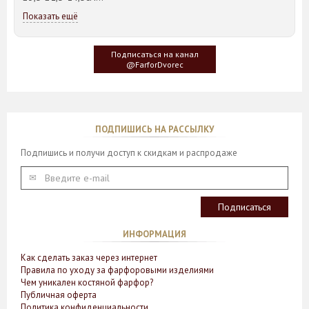
Показать ещё
Идея такого дизайна предметов сервировки стола пришла
создателю, когда он впервые увидел дерево Гинкго Билоба,
у которого растут двойные листья, напоминающие крылья
Подписаться на канал
бабочки
@FarforDvorec
ПОДПИШИСЬ НА РАССЫЛКУ
Подпишись и получи доступ к скидкам и распродаже
ИНФОРМАЦИЯ
Как сделать заказ через интернет
Правила по уходу за фарфоровыми изделиями
Чем уникален костяной фарфор?
Публичная оферта
Политика конфиденциальности