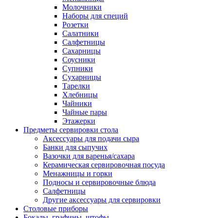
Молочники
Наборы для специй
Розетки
Салатники
Салфетницы
Сахарницы
Соусники
Супники
Сухарницы
Тарелки
Хлебницы
Чайники
Чайные пары
Этажерки
Предметы сервировки стола
Аксессуары для подачи сыра
Банки для сыпучих
Вазочки для варенья/сахара
Керамическая сервировочная посуда
Менажницы и горки
Подносы и сервировочные блюда
Салфетницы
Другие аксессуары для сервировки
Столовые приборы
Бокалы, графины, штофы